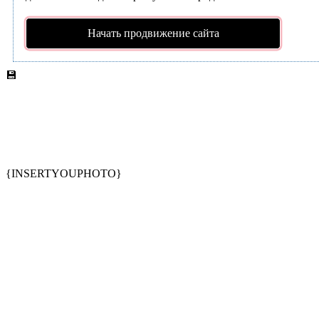
Начать продвижение сайта
💾
{INSERTYOUPHOTO}