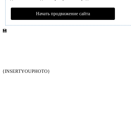
Начать продвижение сайта
💾
{INSERTYOUPHOTO}