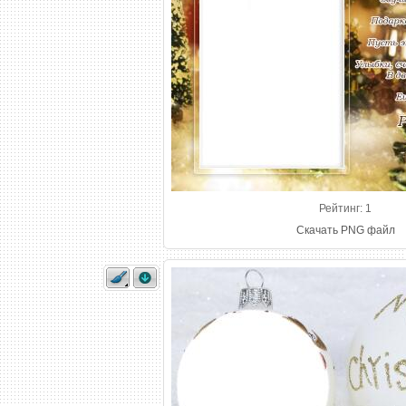
Рейтинг: 1
Скачать PNG файл