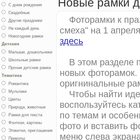
Новые рамки д
С днем рождения
Свадебные
Фоторамки к пра
Другие праздники
смеха" на 1 апрел
На каждый день
Новогодние рамки
здесь
Детские
Малыши, дошкольники
В этом разделе 
Школьные рамки
Прочие детские рамки
новых фоторамок. 
Тематика
оригнинальные рам
Романтика
Чтобы найти иде
Мультики
Цветы
воспользуйтесь ка
Природа, животные
по темам и особен
Рамки для текста
Фэнтези, картины
фото и вставить фо
Этикетки, приглашения
меню слева экрана
Приколы