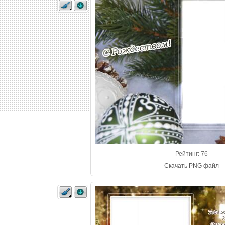
Рейтинг: 76
Скачать PNG файл