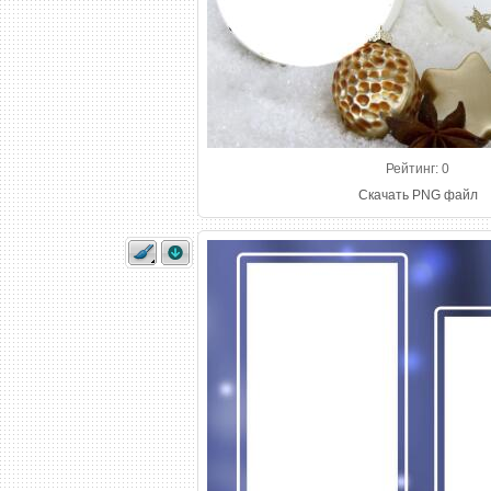
Рейтинг: 0
Скачать PNG файл