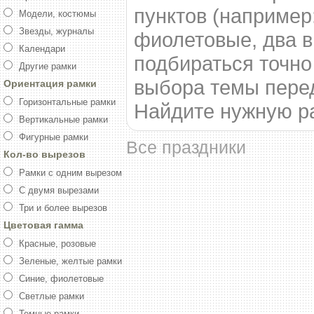
пунктов (например:
Модели, костюмы
Звезды, журналы
фиолетовые, два вы
Календари
подбираться точно
Другие рамки
выбора темы перед
Ориентация рамки
Горизонтальные рамки
Найдите нужную р
Вертикальные рамки
Фигурные рамки
Все праздники
Кол-во вырезов
Рамки с одним вырезом
С двумя вырезами
Три и более вырезов
Цветовая гамма
Красные, розовые
Зеленые, желтые рамки
Синие, фиолетовые
Светлые рамки
Темные рамки