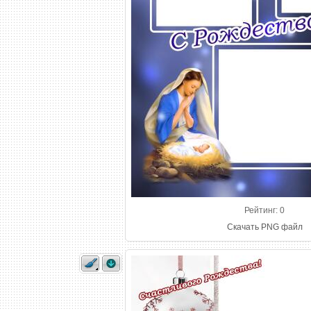
Рейтинг: 0
Скачать PNG файл