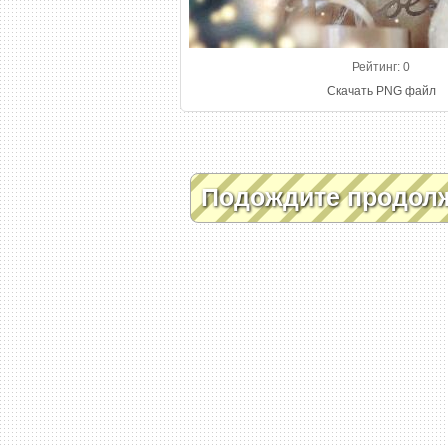
Рейтинг: 0
Скачать PNG файл
Подождите продол