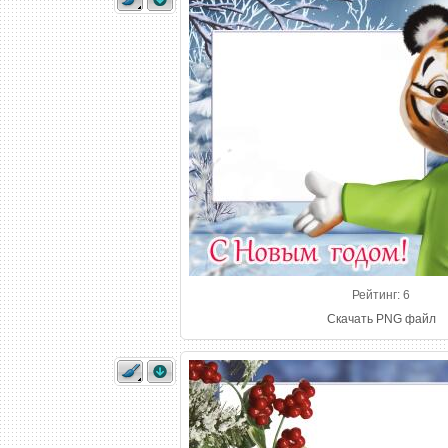
Рейтинг: 6
Скачать PNG файл