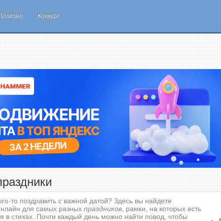
Полезно
Конкурс
праздники
ого-то поздравить с важной датой? Здесь вы найдете
нлайн для самых разных
праздников
, рамки, на которых есть
я в стихах. Почти каждый день можно найти повод, чтобы