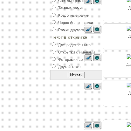
Светлые рамки
Темные рамки
Д
Красочные рамки
Черно-белые рамки
Рамки другого цвета
Д
Текст в открытке
Для родственника
Открытки с именами
Фоторамки со стихами
Да
Другой текст
Д