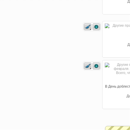
Д
Д
В День доблест
Да