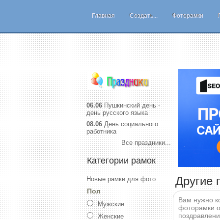
Главная
Создать...
Фоторамки
06.06
Пушкинский день -
день русского языка
08.06
День социального
работника
Все праздники...
Категории рамок
Другие 
Новые рамки для фото
Пол
Вам нужно к
Мужские
фоторамки о
поздравлени
Женские