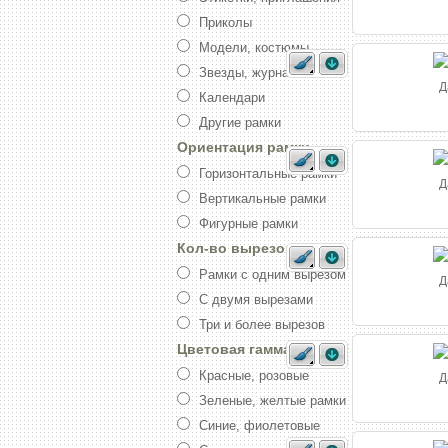
Приколы
Модели, костюмы
Звезды, журналы
Д
Календари
Другие рамки
Ориентация рамки
Горизонтальные рамки
Д
Вертикальные рамки
Фигурные рамки
Кол-во вырезов
Рамки с одним вырезом
Д
С двумя вырезами
Три и более вырезов
Цветовая гамма
Красные, розовые
Д
Зеленые, желтые рамки
Синие, фиолетовые