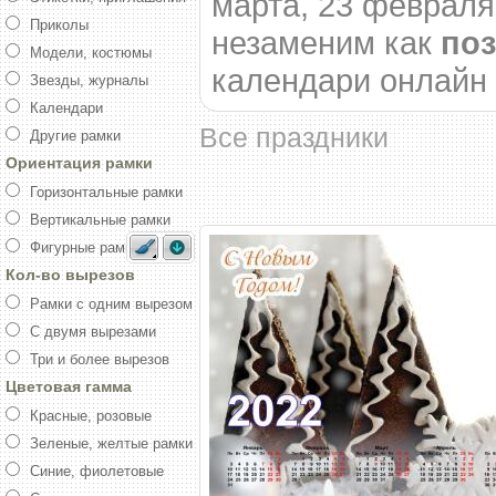
марта, 23 февраля
Приколы
незаменим как
поз
Модели, костюмы
календари онлайн
Звезды, журналы
Календари
Все праздники
Другие рамки
Ориентация рамки
Горизонтальные рамки
Вертикальные рамки
Фигурные рамки
Кол-во вырезов
Рамки с одним вырезом
С двумя вырезами
Три и более вырезов
Цветовая гамма
Красные, розовые
Зеленые, желтые рамки
Синие, фиолетовые