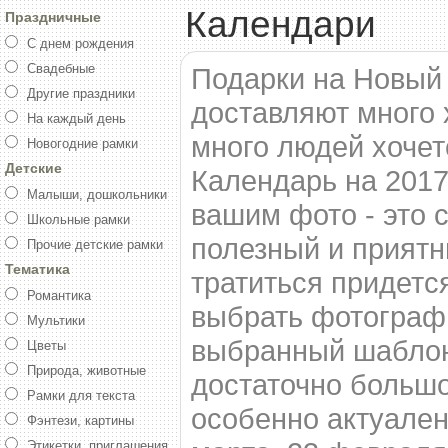
Календари
Праздничные
С днем рождения
Свадебные
Подарки на Новый 
Другие праздники
доставляют много х
На каждый день
много людей хочет
Новогодние рамки
Детские
Календарь на 2017
Малыши, дошкольники
вашим фото - это 
Школьные рамки
полезный и приятны
Прочие детские рамки
Тематика
тратиться придетс
Романтика
выбрать фотограф
Мультики
выбранный шаблон
Цветы
Природа, животные
достаточно большо
Рамки для текста
особенно актуален
Фэнтези, картины
Этикетки, приглашения