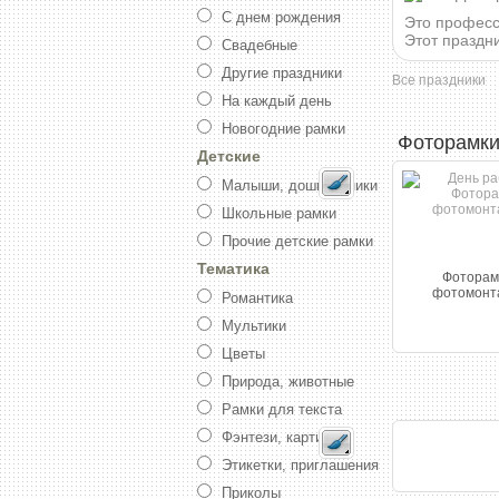
С днем рождения
Это професс
Этот праздни
Свадебные
Другие праздники
Все праздники
На каждый день
Новогодние рамки
Фоторамки
Детские
Малыши, дошкольники
Школьные рамки
Прочие детские рамки
Тематика
Фоторамк
фотомонта
Романтика
Мультики
Цветы
Природа, животные
Рамки для текста
Фэнтези, картины
Этикетки, приглашения
Приколы