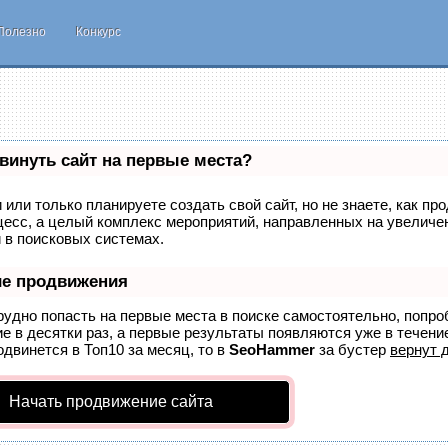
Полезно
Конкурс
винуть сайт на первые места?
 или только планируете создать свой сайт, но не знаете, как пр
цесс, а целый комплекс мероприятий, направленных на увелич
й в поисковых системах.
ие продвижения
рудно попасть на первые места в поиске самостоятельно, попр
е в десятки раз, а первые результаты появляются уже в течение
одвинется в Топ10 за месяц, то в
SeoHammer
за бустер
вернут д
Начать продвижение сайта