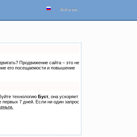
Войти как...
одвигать? Продвижение сайта – это не
ение его посещаемости и повышение
обуйте технологию
Буст
, она ускоряет
 первых 7 дней. Если ни один запрос
еньги.