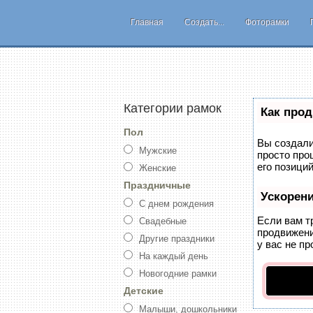
Главная
Создать...
Фоторамки
Категории рамок
Как прод
Пол
Вы создали
Мужские
просто про
его позици
Женские
Праздничные
Ускорен
С днем рождения
Если вам т
Свадебные
продвижени
Другие праздники
у вас не пр
На каждый день
Новогодние рамки
Детские
Малыши, дошкольники