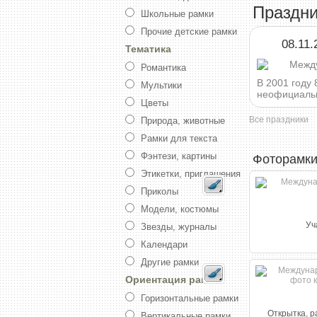
Праздни
Школьные рамки
Прочие детские рамки
08.11.
Тематика
Романтика
В 2001 году
Мультики
неофициальн
Цветы
Все праздники
Природа, животные
Рамки для текста
Фэнтези, картины
Фоторамки
Этикетки, приглашения
Приколы
Модели, костюмы
Уч
Звезды, журналы
Календари
Другие рамки
Ориентация рамки
Горизонтальные рамки
Открытка, р
Вертикальные рамки