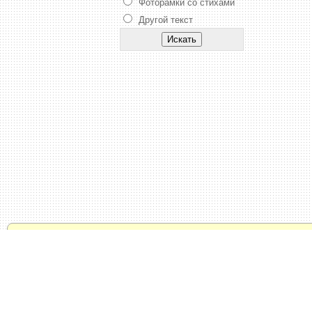
Фоторамки со стихами
Другой текст
© 2011 - 2024 / Oformi-Foto.ru -
Политика конфид
Тысяча рамок онлайн и бесплатно. Прикольный
фотографий. Раскрашивание черно-белых фот