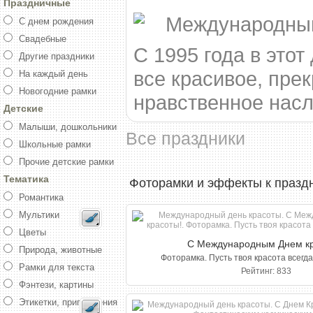
Праздничные
С днем рождения
Свадебные
С 1995 года в этот
Другие праздники
все красивое, прек
На каждый день
Новогодние рамки
нравственное нас
Детские
Малыши, дошкольники
Все праздники
Школьные рамки
Прочие детские рамки
Тематика
Фоторамки и эффекты к празд
Романтика
Мультики
Цветы
С Международным Днем кр
Природа, животные
Фоторамка. Пусть твоя красота всегда
Рамки для текста
Рейтинг: 833
Фэнтези, картины
Этикетки, приглашения