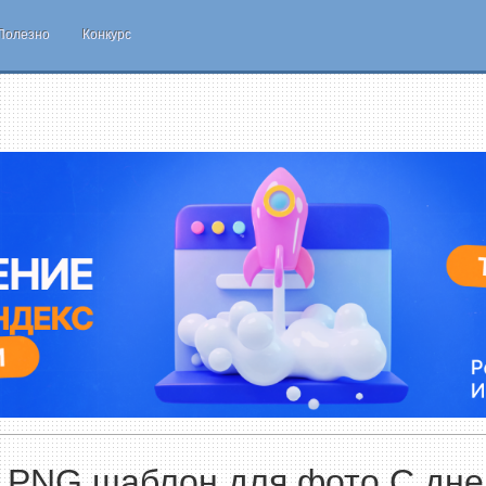
Полезно
Конкурс
 PNG шаблон для фото С дн