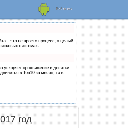
Рамки для
телефона или
Войти как...
планшета!
йта – это не просто процесс, а целый
оисковых системах.
на ускоряет продвижение в десятки
двинется в Топ10 за месяц, то в
017 год