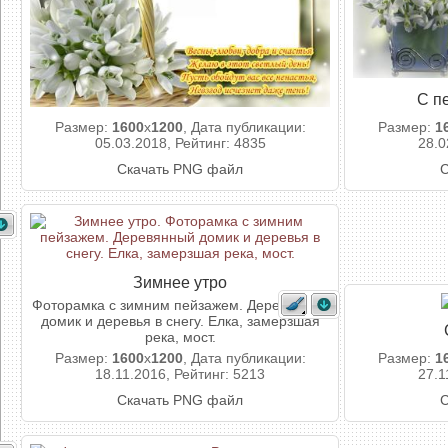
С п
Размер:
1600
x
1200
, Дата публикации:
Размер:
1
05.03.2018, Рейтинг: 4835
28.0
Скачать PNG файл
С
Зимнее утро
Фоторамка с зимним пейзажем. Деревянный
домик и деревья в снегу. Елка, замерзшая
река, мост.
Размер:
1600
x
1200
, Дата публикации:
Размер:
1
18.11.2016, Рейтинг: 5213
27.1
Скачать PNG файл
С