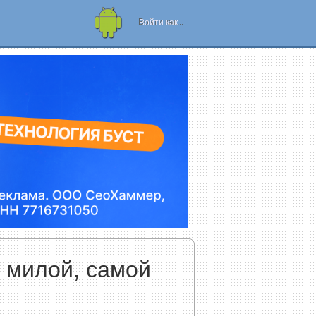
Рамки для
телефона или
Войти как...
планшета!
 милой, самой