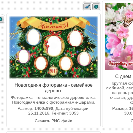
С днем 
Круглая ф
Новогодняя фоторамка - семейное
любимой, сес
дерево.
на день р
Фоторамка - генеалогическое дерево-елка.
счастья, уд
Новогодняя елка с фоторамками-шарами.
к
Размер:
1400
x
990
, Дата публикации:
Размер:
1
25.11.2016, Рейтинг: 3053
30.0
Скачать PNG файл
С