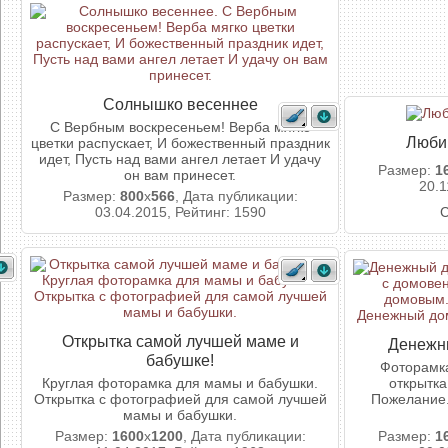
Солнышко весеннее
С Вербным воскресеньем! Верба мягко
Люби
цветки распускает, И божественный праздник
идет, Пусть над вами ангел летает И удачу
Размер:
1
он вам принесет.
20.1
Размер:
800
x
566
, Дата публикации:
03.04.2015, Рейтинг: 1590
С
Открытка самой лучшей маме и
Денежны
бабушке!
Фоторамка
Круглая фоторамка для мамы и бабушки.
открытка
Открытка с фотографией для самой лучшей
Пожелание.
мамы и бабушки.
Размер:
1600
x
1200
, Дата публикации:
Размер:
1