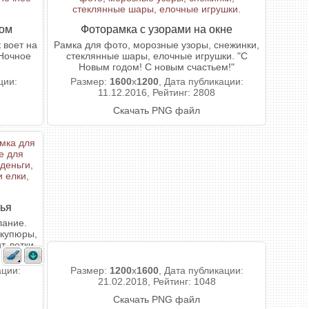
ком
Фоторамка с узорами на окне
 воет на
Рамка для фото, морозные узоры, снежинки,
 Ночное
стеклянные шары, елочные игрушки. "С
Новым годом! С новым счастьем!"
ции:
Размер:
1600
x
1200
, Дата публикации:
11.12.2016, Рейтинг: 2808
Скачать PNG файл
тья
лание.
 купюры,
т, ветки
ации:
Размер:
1200
x
1600
, Дата публикации:
21.02.2018, Рейтинг: 1048
Скачать PNG файл