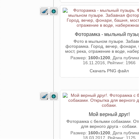
Фоторамка - мыльный пузы
Фото в мыльном пузыре. Забав
фоторамка. Город, вечер, фонари,
мост, река, отражение в воде, набе
Размер:
1600
x
1200
, Дата публик
16.11.2016, Рейтинг: 1966
Скачать PNG файл
Мой верный друг!
Фоторамка с белыми собаками. От
для верного друга - собаки.
Размер:
1600
x
1200
, Дата публик
18.03.2017, Рейтинг: 1125