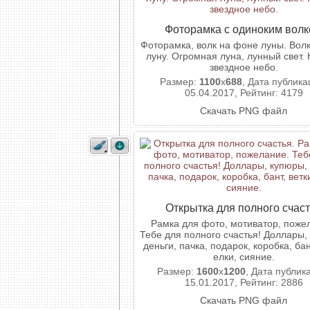
Фоторамка с одиноким вол
Фоторамка, волк на фоне луны. Волк
луну. Огромная луна, лунный свет.
звездное небо.
Размер:
1100
x
688
, Дата публика
05.04.2017, Рейтинг: 4179
Скачать PNG файл
Открытка для полного счас
Рамка для фото, мотиватор, поже
Тебе для полного счастья! Доллары,
деньги, пачка, подарок, коробка, бан
елки, сияние.
Размер:
1600
x
1200
, Дата публик
15.01.2017, Рейтинг: 2886
Скачать PNG файл