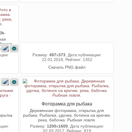
рь
ная
 башня,
режная.
ации:
Размер:
497
x
373
, Дата публикации:
22.01.2018, Рейтинг: 1352
Скачать PNG файл
Фоторамка для рыбака
Деревянная фоторамка, открытка для
крытка
рыбака. Рыбалка, удочка, ботинок на крючке,
река, бабочка. Рыбная ловля.
ации:
Размер:
1200
x
1600
, Дата публикации:
02.03.2017, Рейтинг: 819