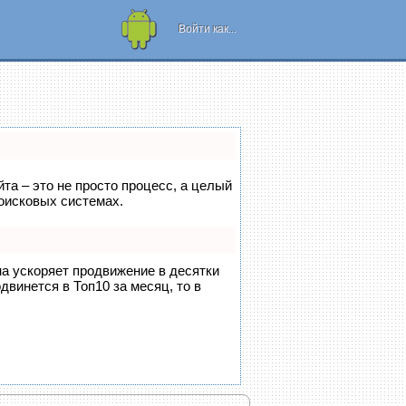
Рамки для
телефона или
Войти как...
планшета!
йта – это не просто процесс, а целый
оисковых системах.
на ускоряет продвижение в десятки
двинется в Топ10 за месяц, то в