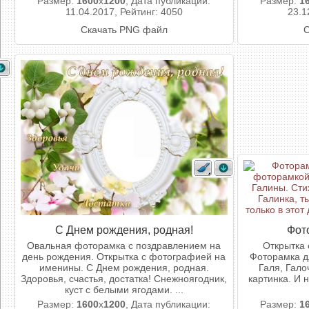
Размер:
1600
x
1200
, Дата публикации:
Размер:
1
11.04.2017, Рейтинг: 4050
23.1
Скачать PNG файл
С
С Днем рождения, родная!
Фот
Овальная фоторамка с поздравлением на
Открытка 
день рождения. Открытка с фотографией на
Фоторамка д
именины. С Днем рождения, родная.
Галя, Гало
Здоровья, счастья, достатка! Снежноягодник,
картинка. И н
куст с белыми ягодами. ...
Размер:
1600
x
1200
, Дата публикации:
Размер:
1