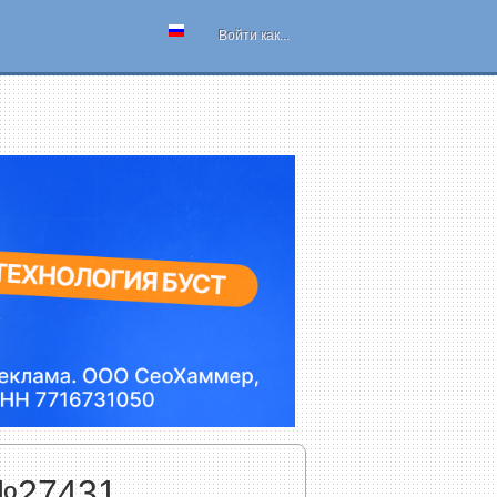
Войти как...
№27431