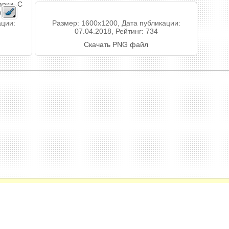
арки. С
то.
ации:
Размер: 1600x1200, Дата публикации:
07.04.2018, Рейтинг: 734
Скачать PNG файл
енциальности
 фотомонтаж, коллажи, календари, поздравительные открытки с вашим фото к