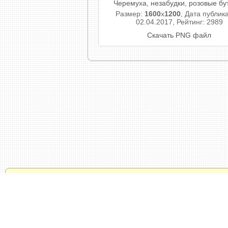
Черемуха, незабудки, розовые бу
Размер:
1600
x
1200
, Дата публик
02.04.2017, Рейтинг: 2989
Скачать PNG файл
© 2011 - 2024 / Oformi-Foto.ru -
Политика конфид
Тысяча рамок онлайн и бесплатно. Прикольный
фотографий. Раскрашивание черно-белых фот