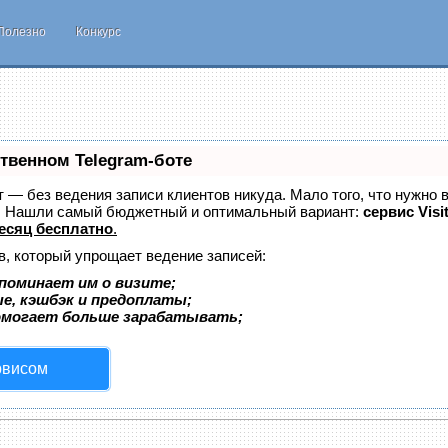
Полезно
Конкурс
ственном Telegram-боте
ет — без ведения записи клиентов никуда. Мало того, что нужно 
е. Нашли самый бюджетный и оптимальный вариант:
сервис Visi
есяц бесплатно
.
в, который упрощает ведение записей:
поминает им о визите;
ые, кэшбэк и предоплаты;
омогает больше зарабатывать;
рвисом