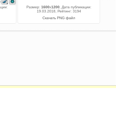
тоны.
ации:
Размер:
1600
x
1200
, Дата публикации:
19.03.2018, Рейтинг: 3194
Скачать PNG файл
енциальности
 фотомонтаж, коллажи, календари, поздравительные открытки с вашим фото к
ографий.