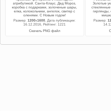
атрибутикой. Санта-Клаус, Дед Мороз,
Золотые ук
коробка с подарками, золоченые шары,
стеклянные
елка, колокольчики, ангелок, свитер с
гирлянды,
оленями. С Новым годом!
мишка
Размер:
1200
x
1600
, Дата публикации:
Размер:
1
16.12.2016, Рейтинг: 1221
14.1
Скачать PNG файл
С