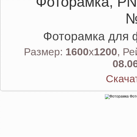
Фоторамка, P
№
Фоторамка для 
Размер:
1600
x
1200
, Р
08.0
Скача