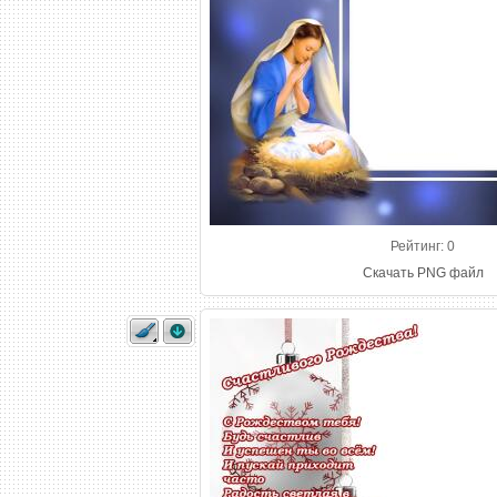
Рейтинг: 0
Скачать PNG файл