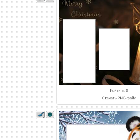
Рейтинг: 0
Скачать PNG файл