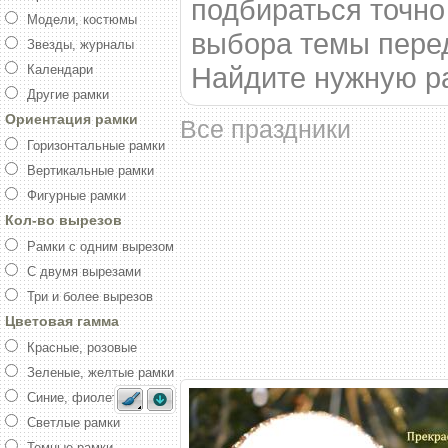
подбираться точно
Модели, костюмы
выбора темы перед
Звезды, журналы
Найдите нужную р
Календари
Другие рамки
Ориентация рамки
Все праздники
Горизонтальные рамки
Вертикальные рамки
Фигурные рамки
Кол-во вырезов
Рамки с одним вырезом
С двумя вырезами
Три и более вырезов
Цветовая гамма
Красные, розовые
Зеленые, желтые рамки
Синие, фиолетовые
Светлые рамки
Темные рамки