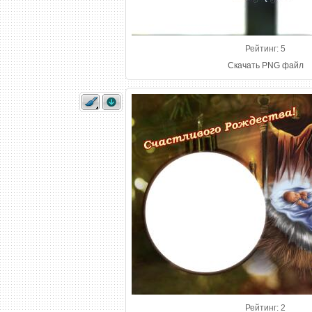
Рейтинг: 5
Скачать PNG файл
Рейтинг: 2