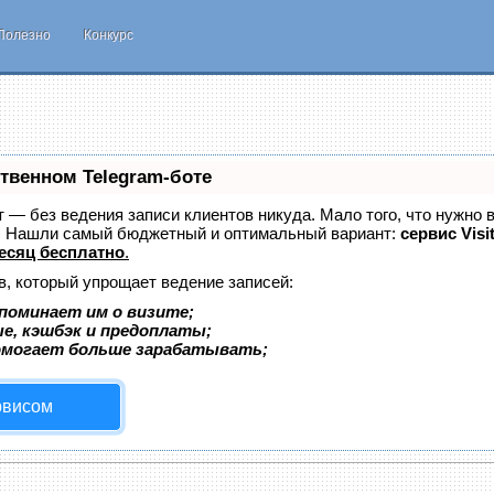
Полезно
Конкурс
ственном Telegram-боте
ет — без ведения записи клиентов никуда. Мало того, что нужно 
е. Нашли самый бюджетный и оптимальный вариант:
сервис Visi
есяц бесплатно
.
в, который упрощает ведение записей:
поминает им о визите;
ые, кэшбэк и предоплаты;
омогает больше зарабатывать;
рвисом