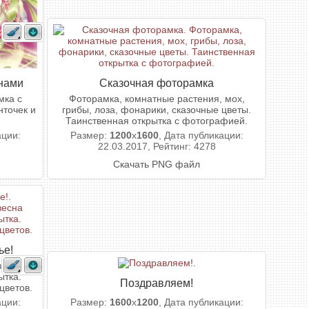
нами
Сказочная фоторамка
мка с
Фоторамка, комнатные растения, мох,
точек и
грибы, лоза, фонарики, сказочные цветы.
Таинственная открытка с фотографией.
ации:
Размер:
1200
x
1600
, Дата публикации:
22.03.2017, Рейтинг: 4278
Скачать PNG файл
ье!
весна
ытка.
Поздравляем!
цветов.
ации:
Размер:
1600
x
1200
, Дата публикации: