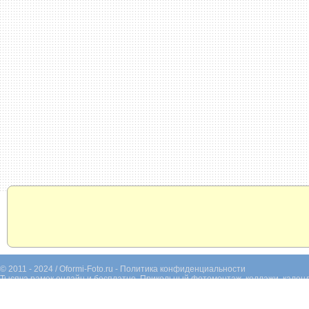
© 2011 - 2024 / Oformi-Foto.ru -
Политика конфиденциальности
Тысяча рамок онлайн и бесплатно. Прикольный фотомонтаж, коллажи, календ
фотографий. Раскрашивание черно-белых фотографий.