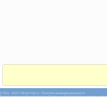
© 2011 - 2024 / Oformi-Foto.ru -
Политика конфиденциальности
Тысяча рамок онлайн и бесплатно. Прикольный фотомонтаж, коллажи, календ
фотографий. Раскрашивание черно-белых фотографий.