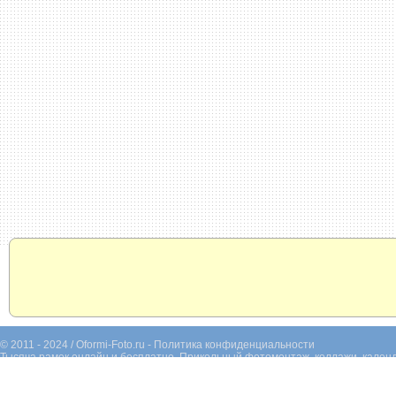
© 2011 - 2024 / Oformi-Foto.ru -
Политика конфиденциальности
Тысяча рамок онлайн и бесплатно. Прикольный фотомонтаж, коллажи, календ
фотографий. Раскрашивание черно-белых фотографий.