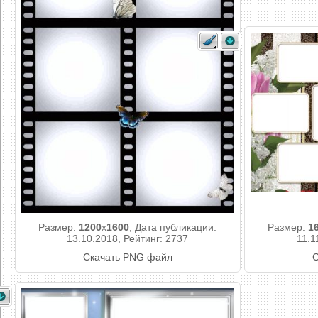
Размер:
1200
x
1600
, Дата публикации:
Размер:
1
13.10.2018, Рейтинг: 2737
11.1
Скачать PNG файл
С