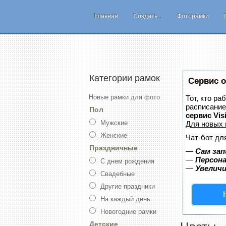
Главная
Создать...
Фоторамки
Категории рамок
Сервис о
Новые рамки для фото
Тот, кто ра
расписание
Пол
сервис Vis
Мужские
Для новых
Женские
Чат-бот дл
Праздничные
—
Сам зап
—
Персона
С днем рождения
—
Увелич
Свадебные
Другие праздники
На каждый день
Новогодние рамки
Детские