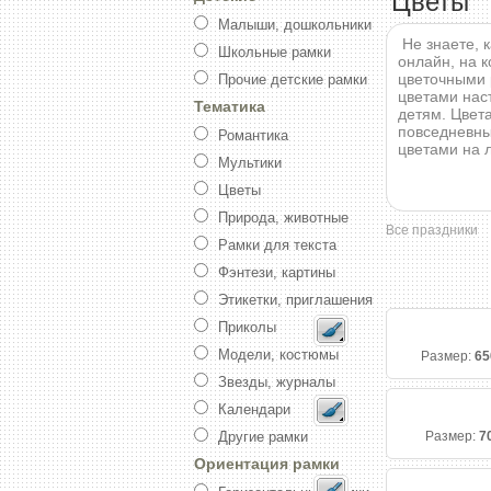
Цветы
Малыши, дошкольники
Не знаете, 
Школьные рамки
онлайн, на 
цветочными 
Прочие детские рамки
цветами нас
Тематика
детям. Цвета
повседневны
Романтика
цветами на 
Мультики
Цветы
Природа, животные
Все праздники
Рамки для текста
Фэнтези, картины
Этикетки, приглашения
Приколы
Модели, костюмы
Размер:
65
Звезды, журналы
Календари
Другие рамки
Размер:
7
Ориентация рамки