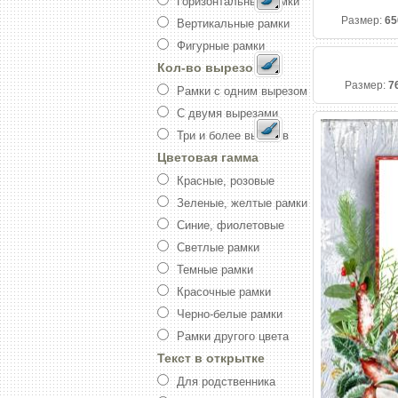
Горизонтальные рамки
Размер:
65
Вертикальные рамки
Фигурные рамки
Кол-во вырезов
Размер:
7
Рамки с одним вырезом
С двумя вырезами
Три и более вырезов
Цветовая гамма
Красные, розовые
Зеленые, желтые рамки
Синие, фиолетовые
Светлые рамки
Темные рамки
Красочные рамки
Черно-белые рамки
Рамки другого цвета
Текст в открытке
Для родственника