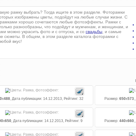
какую рамку выбрать? Тогда ищите в этом разделе. Фоторамки
которых изображены цветы, подойдут на любые случаи жизни. С
рамками хорошо сочетаются любые фотоэффекты. Рамки с
только разнообразны, что подойдут и мужчинам, и женщинам, и
ми можно украсить фото и с отпуска, и со
свадьбы
, и самые
е сюжеты. В общем, в этом разделе каталога фоторамки с
любой вкус!
0
x
488
, Дата публикации: 14.12.2013, Рейтинг: 32
Размер:
650
x
573
,
00
x
650
, Дата публикации: 14.12.2013, Рейтинг: 9
Размер:
440
x
660
,