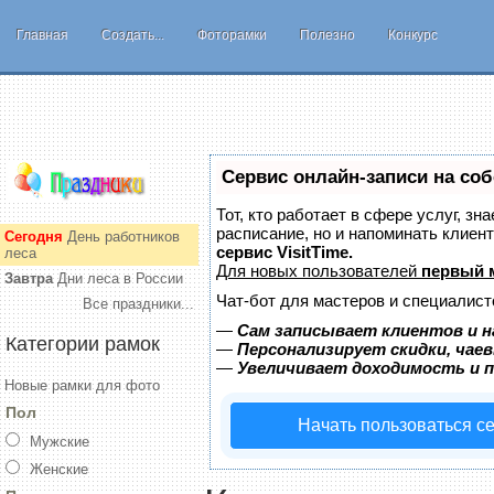
Главная
Создать...
Фоторамки
Полезно
Конкурс
Сервис онлайн-записи на соб
Тот, кто работает в сфере услуг, з
расписание, но и напоминать клиен
Сегодня
День работников
сервис VisitTime.
леса
Для новых пользователей
первый 
Завтра
Дни леса в России
Чат-бот для мастеров и специалист
Все праздники...
—
Сам записывает клиентов и н
Категории рамок
—
Персонализирует скидки, чае
—
Увеличивает доходимость и 
Новые рамки для фото
Пол
Начать пользоваться с
Мужские
Женские