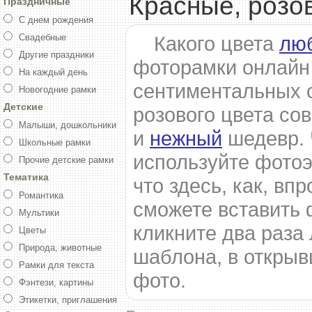
Красные, розо
Праздничные
С днем рождения
Свадебные
Какого цвета
лю
Другие праздники
фоторамки онлайн 
На каждый день
сентиментальных 
Новогодние рамки
Детские
розового цвета со
Малыши, дошкольники
и
нежный
шедевр. 
Школьные рамки
используйте фото
Прочие детские рамки
Тематика
что здесь, как, вп
Романтика
сможете вставить 
Мультики
кликните два раза
Цветы
Природа, животные
шаблона, в открыв
Рамки для текста
фото.
Фэнтези, картины
Этикетки, приглашения