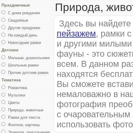
Природа, жив
Праздничные
С днем рождения
Свадебные
Здесь вы найдете
Другие праздники
пейзажем
, рамки 
На каждый день
и другими милыми
Новогодние рамки
Детские
фауны - это сюжет
Малыши, дошкольники
всем. В данном ра
Школьные рамки
находятся беспла
Прочие детские рамки
Тематика
Вы сможете встави
Романтика
немаловажно в наш
Мультики
фотография преобр
Цветы
Природа, животные
с очаровательным
Рамки для текста
использовать фот
Фэнтези, картины
Этикетки, приглашения