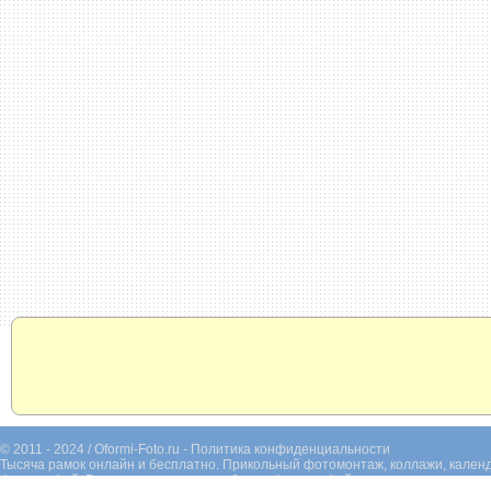
© 2011 - 2024 / Oformi-Foto.ru -
Политика конфиденциальности
Тысяча рамок онлайн и бесплатно. Прикольный фотомонтаж, коллажи, календ
фотографий. Раскрашивание черно-белых фотографий.