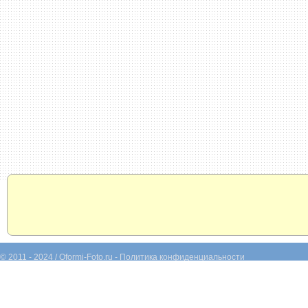
© 2011 - 2024 / Oformi-Foto.ru -
Политика конфиденциальности
Тысяча рамок онлайн и бесплатно. Прикольный фотомонтаж, коллажи, календ
фотографий. Раскрашивание черно-белых фотографий.