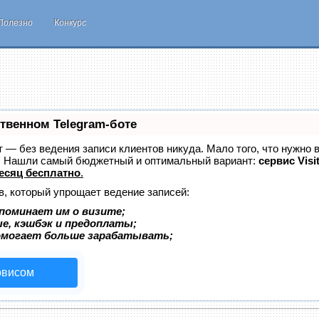
Полезно
Конкурс
ственном Telegram-боте
ет — без ведения записи клиентов никуда. Мало того, что нужно 
е. Нашли самый бюджетный и оптимальный вариант:
сервис Visi
есяц бесплатно
.
в, который упрощает ведение записей:
поминает им о визите;
ые, кэшбэк и предоплаты;
омогает больше зарабатывать;
рвисом