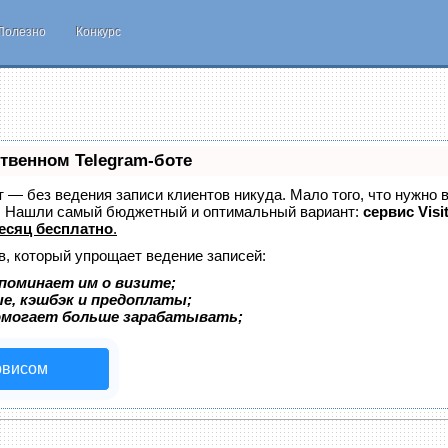
Полезно
Конкурс
ственном Telegram-боте
ет — без ведения записи клиентов никуда. Мало того, что нужно 
е. Нашли самый бюджетный и оптимальный вариант:
сервис Visi
есяц бесплатно
.
в, который упрощает ведение записей:
поминает им о визите;
ые, кэшбэк и предоплаты;
омогает больше зарабатывать;
рвисом