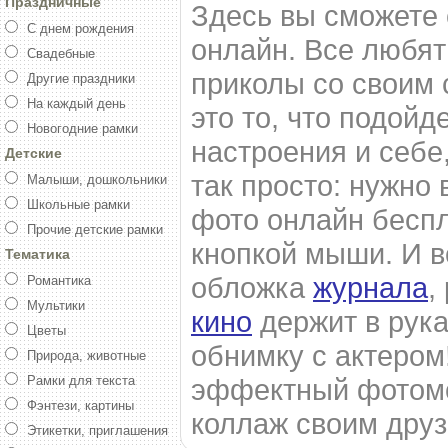
Праздничные
Здесь вы сможете
С днем рождения
онлайн. Все любят
Свадебные
приколы со своим 
Другие праздники
На каждый день
это то, что подойд
Новогодние рамки
настроения и себе,
Детские
так просто: нужно
Малыши, дошкольники
Школьные рамки
фото онлайн беспл
Прочие детские рамки
кнопкой мыши. И 
Тематика
обложка
журнала
,
Романтика
Мультики
кино
держит в рука
Цветы
обнимку с актером!
Природа, животные
Рамки для текста
эффектный фотомо
Фэнтези, картины
коллаж своим друз
Этикетки, приглашения