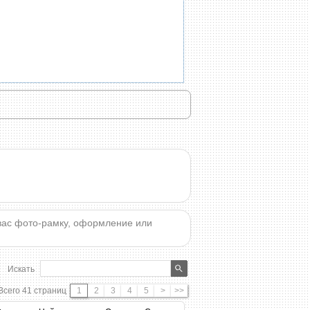
вас фото-рамку, оформление или
Искать
Всего 41 страниц
1
2
3
4
5
>
>>