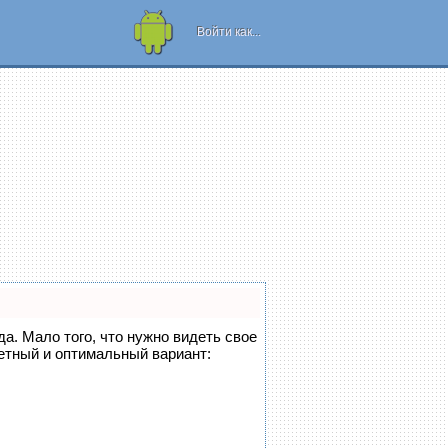
Рамки для
телефона или
Войти как...
планшета!
да. Мало того, что нужно видеть свое
етный и оптимальный вариант: