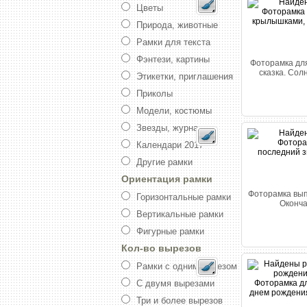
Цветы
Природа, животные
Рамки для текста
Фэнтези, картины
Фоторамка для
сказка. Сол
Этикетки, приглашения
Приколы
Модели, костюмы
Звезды, журналы
Календари 2017
Другие рамки
Ориентация рамки
Фоторамка вып
Горизонтальные рамки
Оконча
Вертикальные рамки
Фигурные рамки
Кол-во вырезов
Рамки с одним вырезом
С двумя вырезами
Три и более вырезов