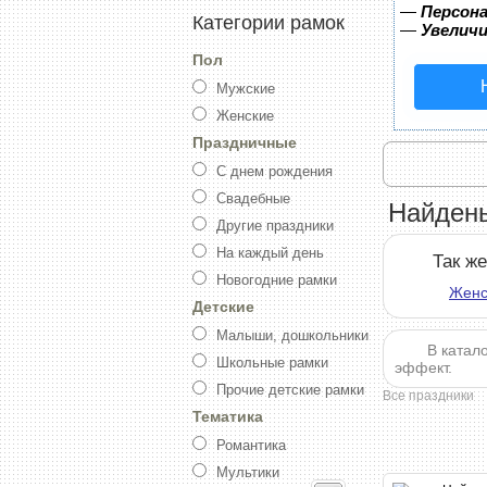
—
Персона
Категории рамок
—
Увелич
Пол
Мужские
Женские
Праздничные
С днем рождения
Свадебные
Найдены
Другие праздники
На каждый день
Так ж
Новогодние рамки
Женс
Детские
Малыши, дошкольники
В катал
Школьные рамки
эффект.
Прочие детские рамки
Все праздники
Тематика
Романтика
Мультики