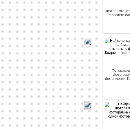
Фоторамка, от
георгиевская
Фоторамка 
фотографи
фотопленки. Ге