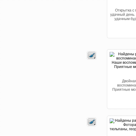
Открытка с 
удачный день. 
удачным буде
Двойная
воспоминан
Приятные моме