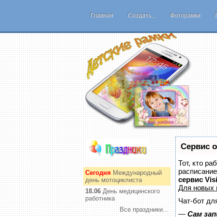
Главная
Создать...
Фоторамки
Сервис о
Тот, кто ра
расписание
Сегодня
Международный
сервис Vis
день мотоциклиста
Для новых
18.06
День медицинского
работника
Чат-бот дл
Все праздники...
—
Сам зап