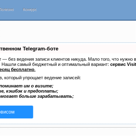
Полезно
Конкурс
ственном Telegram-боте
ет — без ведения записи клиентов никуда. Мало того, что нужно 
е. Нашли самый бюджетный и оптимальный вариант:
сервис Visi
есяц бесплатно
.
в, который упрощает ведение записей:
поминает им о визите;
ые, кэшбэк и предоплаты;
омогает больше зарабатывать;
рвисом