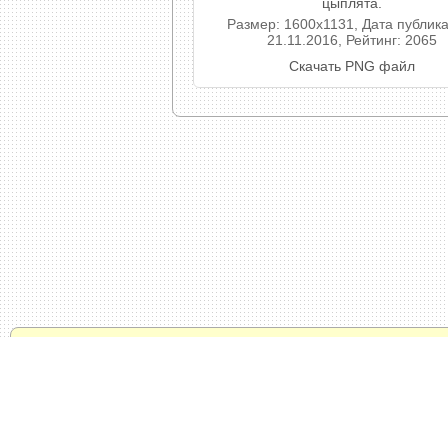
цыплята.
Размер: 1600x1131, Дата публик
21.11.2016, Рейтинг: 2065
Скачать PNG файл
© 2011 - 2024 / Oformi-Foto.ru -
Политика конфид
Тысяча рамок онлайн и бесплатно. Прикольный
фотографий. Раскрашивание черно-белых фот