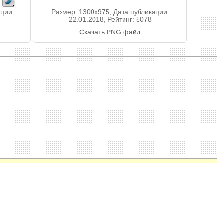
ации:
Размер: 1300x975, Дата публикации:
22.01.2018, Рейтинг: 5078
Скачать PNG файл
енциальности
 фотомонтаж, коллажи, календари, поздравительные открытки с вашим фото к
ографий.