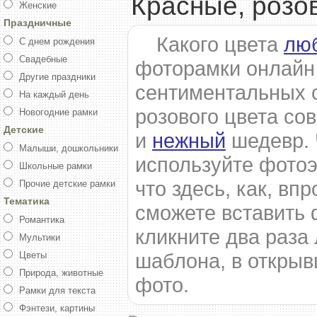
Красные, розо
Женские
Праздничные
Какого цвета
лю
С днем рождения
Свадебные
фоторамки онлайн 
Другие праздники
сентиментальных 
На каждый день
розового цвета со
Новогодние рамки
Детские
и
нежный
шедевр. 
Малыши, дошкольники
используйте фото
Школьные рамки
что здесь, как, вп
Прочие детские рамки
Тематика
сможете вставить 
Романтика
кликните два раза
Мультики
шаблона, в открыв
Цветы
Природа, животные
фото.
Рамки для текста
Фэнтези, картины