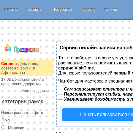
Главная
Создать...
Фоторамки
Полезно
Конкурс
Сервис онлайн-записи на соб
Тот, кто работает в сфере услуг, з
расписание, но и напоминать клиен
Сегодня
День вывода
сервис VisitTime.
советских войск из
Афганистана
Для новых пользователей
первый 
17.02
День спонтанного
Чат-бот для мастеров и специалист
проявления доброты
—
Сам записывает клиентов и н
Все праздники...
—
Персонализирует скидки, чае
—
Увеличивает доходимость и 
Категории рамок
Новые рамки для фото
Начать пользоваться с
Пол
Мужские