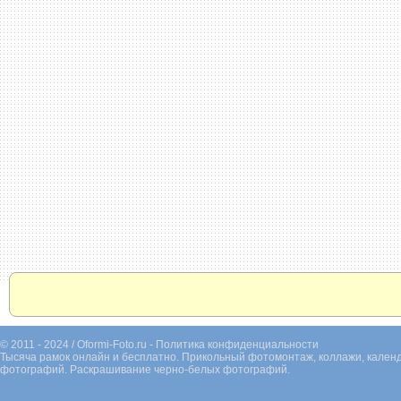
© 2011 - 2024 / Oformi-Foto.ru -
Политика конфиденциальности
Тысяча рамок онлайн и бесплатно. Прикольный фотомонтаж, коллажи, календ
фотографий. Раскрашивание черно-белых фотографий.