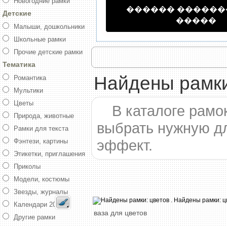
Новогодние рамки
������ �����
Детские
�����
Малыши, дошкольники
Школьные рамки
Прочие детские рамки
Тематика
Найдены рамки
Романтика
Мультики
Цветы
В каталоге рамо
Природа, животные
выбрать нужную д
Рамки для текста
эффект.
Фэнтези, картины
Этикетки, приглашения
Приколы
Модели, костюмы
Звезды, журналы
Календари 2016
ваза
для
цветов
Другие рамки