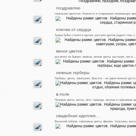
поздравляю
синенькие
цветочки,
Нежность
и
очарование
поникающих
цве
ключик
от
сердца
Травы
буйно
стелятся
кругом,
россыпи
цветов
радуют
глаз,
к.
венок
цветов
роз
много
не
бывает,
мимоза,
милые
цветы,
растения,
листь
...
нежные
герберы
Герберы,
цветы,
завитушки,
Красота
–
не
единственное
досто
в
поле
Полевые
цветы,
весна,
лето,
природа,
желтые
и
сиреневые
ц
свадебная
идиллия
...
Весенний
пейзаж,
сиреневые
цветы,
фиалки,
тюльпаны,
весн