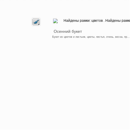
Осенний
букет
Букет
их
цветов
и
листьев,
цветы,
листья,
очень,
весна,
пр
...