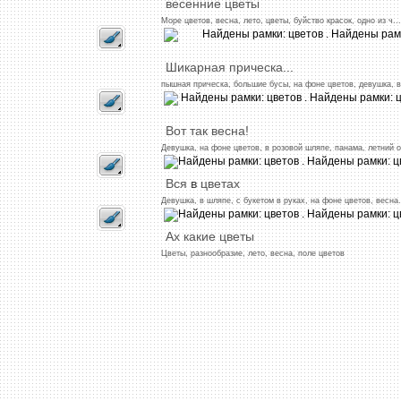
весенние
цветы
Море
цветов,
весна,
лето,
цветы,
буйство
красок,
одно
из
ч...
Шикарная
прическа
...
пышная
прическа,
большие
бусы,
на
фоне
цветов,
девушка,
в
Вот
так
весна!
Девушка,
на
фоне
цветов,
в
розовой
шляпе,
панама,
летний
о
Вся
в
цветах
Девушка,
в
шляпе,
с
букетом
в
руках,
на
фоне
цветов,
весна
.
Ах
какие
цветы
Цветы,
разнообразие,
лето,
весна,
поле
цветов