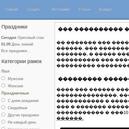
Главная
Создать...
Фоторамки
Статьи
Конкурс
Праздники
��� ���������� �
Сегодня
Ореховый спас
�� ������� ��� ����
01.09
День знаний
������, ��� �������
Все праздники...
�������, � ����� �
���������� ��� ���
Категории рамок
��������� ��������
Пол
��������� �����
Мужские
Женские
���� ��� ������ ���
Праздничные
��������������, �
С днем рождения
����������� � ����
��� � ������� ������
Свадебные
����������� � ���10 
Другие праздники
������.
На каждый день