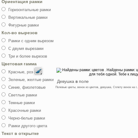
Ориентация рамки
Горизонтальные рамки
Вертикальные рамки
Фигурные рамки
Кол-во вырезов
Рамки с одним вырезом
С двумя вырезами
Три и более вырезов
Цветовая гамма
Красные, розовые
Зеленые, желтые рамки
Девушка
в
поле
Синие, фиолетовые
Полевые
цветы,
венок
из
цветов,
девушка,
Сплету
венок
на
г.
Светлые рамки
Темные рамки
Красочные рамки
Черно-белые рамки
Рамки другого цвета
Текст в открытке