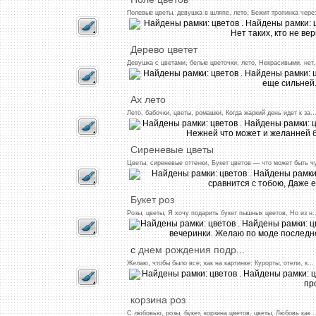
Полевые
цветы,
девушка
в
шляпе,
лето,
Бежит
тропинка
чере
Дерево
цветет
Девушка
с
цветами,
белые
цветочки,
лето,
Некрасивыми,
нет,
Ах
лето
Лето,
бабочки,
цветы,
ромашки,
Когда
жаркий
день
идет
к
за
..
Сиреневые
цветы
Цветы,
сиреневые
оттенки,
Букет
цветов
—
что
может
быть
ч
Букет
роз
Розы,
цветы,
Я
хочу
подарить
букет
пышных
цветов,
Но
из
н..
с
днем
рождения
подр
...
Желаю,
чтобы
было
все,
как
на
картинке:
Курорты,
отели,
к...
корзина
роз
С
любовью,
розы,
букет,
корзина
цветов,
цветы,
Любовь
как
..