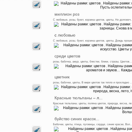
миллион
роз
С
любовью,
розы,
букет,
корзина
цветов,
цветы,
Не
долговеч
.
с
любовью
С
любовью,
розы,
букет,
корзина
цветов,
цветы,
Дождь
проше
среди
цветов
розы,
бабочка,
ажур,
цветы,
блестки,
блики,
стразы,
Цветов
...
цветник
розы,
бабочки,
цветы,
В
мире
цветов
так
тепло
и
прохладно
..
Красные
тюльпаны
– л...
Красные
тюльпаны.
цветы,
поляна
цветок,
природа,
весна,
ле
буйство
синих
красок
...
Бабочки,
цветы,
птица,
пуговицы,
сердце,
синие
краски,
Вол
..