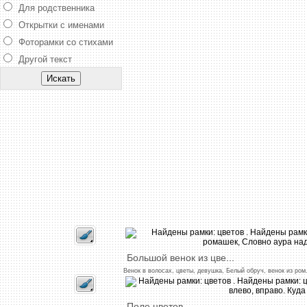
Для родственника
Открытки с именами
Фоторамки со стихами
Другой текст
Большой
венок
из
цве
...
Венок
в
волосах,
цветы,
девушка,
Белый
обруч,
венок
из
ром
Поле
цветов