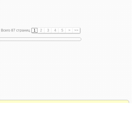
Всего 87 страниц
1
2
3
4
5
>
>>
о всем праздникам. GIF анимация из ваших