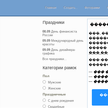
Главная
Создать...
Фоторамки
Праздники
�����
08.09
День финансиста
���, �
России
������
09.09
Международный день
������
красоты
�����
09.09
День дизайнера-
��� �
графика
Все праздники...
���-�
�����
Категории рамок
—
��� 
Пол
—
����
—
����
Мужские
Женские
Праздничные
��
С днем рождения
Свадебные