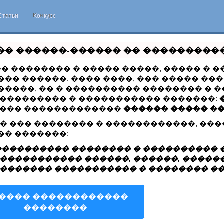
Статьи
Конкурс
� ������-������ �� ����������� 
�� �������� � ����� �����, ����� � 
�� ������. ���� ����, ��� ����� ��
����, �� � ���������� �������� � �
 ��������� � ����������� �������:
���� �������������
������ ����� �
�� ��� �������� � ������������, ��
�� �������:
���������� �������� � ���������� �
����������� ������, ������, ������
������� ����������� � �������� �
���� ������������
��������