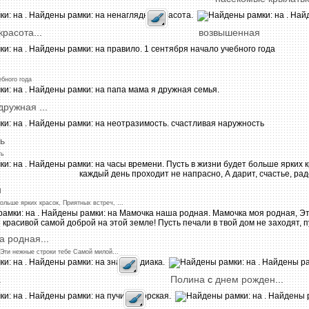
красота
...
возвышенная
ебного
года
дружная
...
ь
ть
и
больше
ярких
красок,
Приятных
встреч,
...
а
родная
...
Эти
нежные
строки
тебе
Самой
милой
...
а
Полина
с
днем
рожден
...