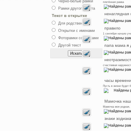
Черно-белые рамки
плетённая
рамка
Рамки другого цвета
ненаглядная
Текст в открытке
Для родственника
правило
Открытки с именами
1
сентября
начало
уч
Фоторамки со стихами
папа
мама
я
Другой текст
неотразимост
счастливая
наружнос
часы
времен
Пусть
в
жизни
будет
Мамочка
наш
Мамочка
моя
родная,
знаки
зодиак