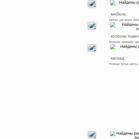
мебель
Цветы,
растения,
баб
колоски
пшен
Колоски,
ромашки,
цв
каскад
Нежные
белые
цветы,