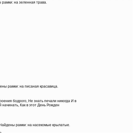
е
...