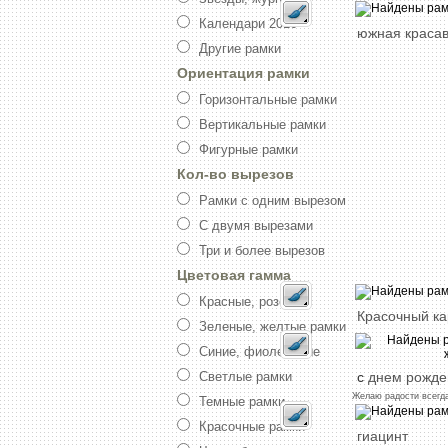
Календари 2016
южная
краса
Другие рамки
Ориентация рамки
Горизонтальные рамки
Вертикальные рамки
Фигурные рамки
Кол-во вырезов
Рамки с одним вырезом
С двумя вырезами
Три и более вырезов
Цветовая гамма
Красные, розовые
Красочный
к
Зеленые, желтые рамки
Синие, фиолетовые
с
днем
рожде
Светлые рамки
Желаю
радости
всегд
Темные рамки
Красочные рамки
гиацинт