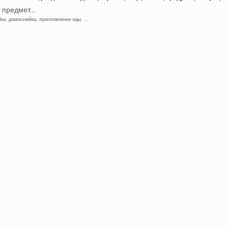
предмет
...
йка,
домохозяйка,
приготовление
еды,
...