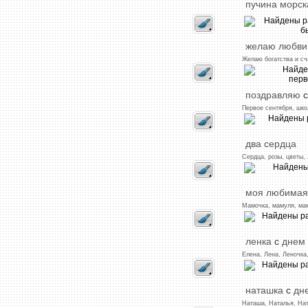
пучина
морск
желаю
любви
Желаю
богатства
и
сч
поздравляю
с
Первое
сентября,
шко
два
сердца
Сердца,
розы,
цветы,
моя
любимая
Мамочка,
мамуля,
ма
ленка
с
днем
Елена,
Лена,
Леночка
наташка
с
дн
Наташа,
Наталья,
Нат