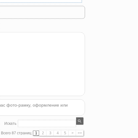
вас фото-рамку, оформление или
Искать
Всего 87 страниц
1
2
3
4
5
>
>>