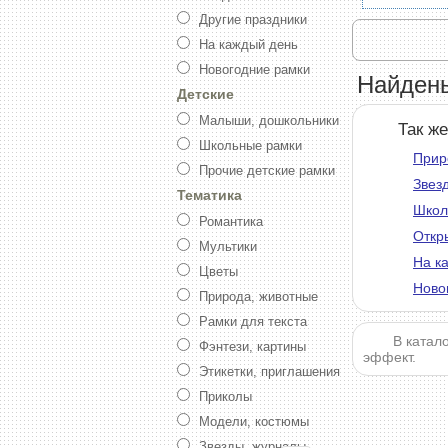
Другие праздники
На каждый день
Новогодние рамки
Найдены
Детские
Малыши, дошкольники
Так ж
Школьные рамки
Прир
Прочие детские рамки
Звез
Тематика
Школ
Романтика
Откр
Мультики
На к
Цветы
Ново
Природа, животные
Рамки для текста
В катал
Фэнтези, картины
эффект.
Этикетки, приглашения
Приколы
Модели, костюмы
Звезды, журналы