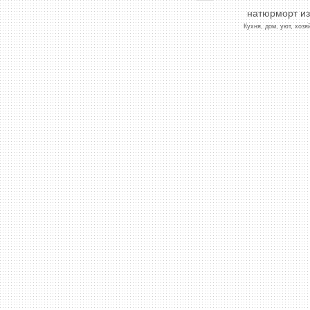
натюрморт
из
Кухня,
дом,
уют,
хозя