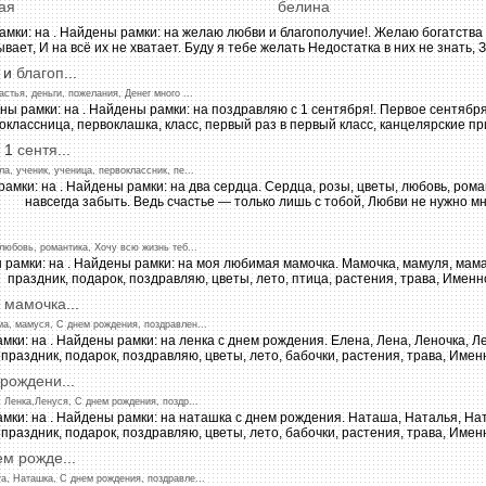
ая
белина
и
благоп
...
астья,
деньги,
пожелания,
Денег
много
...
 1
сентя
...
ла,
ученик,
ученица,
первоклассник,
пе
...
любовь,
романтика,
Хочу
всю
жизнь
теб
...
мамочка
...
ма,
мамуся,
С
днем
рождения,
поздравлен
...
рождени
...
,
Ленка,Ленуся,
С
днем
рождения,
поздр
...
ем
рожде
...
а,
Наташка,
С
днем
рождения,
поздравле
...