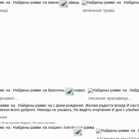
вица
зеленная
трава
арнавал
...
писаная
красавица
...
ния
а
И
настроения
бодрого,
Не
знать
печали
...
насекомые
крылаты