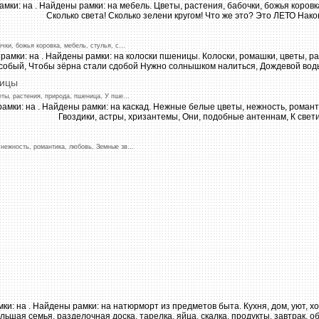
очки,
божья
коровка,
мебель,
стулья,
с...
ицы
еты,
растения,
природа,
пшеница,
У
пше
...
нежность,
романтика,
любовь,
Земные
зв
...