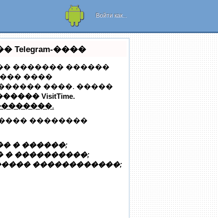
Рамки для
телефона или
Войти как...
планшета!
Telegram-����
��� ������� ������
���� ����
������ ����. �����
������ VisitTime.
��������
.
����� ��������
� � ������;
 � ����������;
����� ������������;