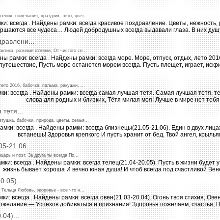
ления,
пожелания,
праздник,
лето,
цвет
...
дравлени
...
антика,
розовые
оттенки,
От
чистого
се
...
лето
2016,
бабочка,
пальма,
ракушки,
...
я
тетя
...
етушка,
бабочки,
природа,
цветы,
семья
...
05-21.06
...
ыцарь
и
поэт,
За
друга
ты
всегда
По
...
0.05)
...
у
Тельца
Любовь,
здоровье
-
все
что
н...
.04)
...