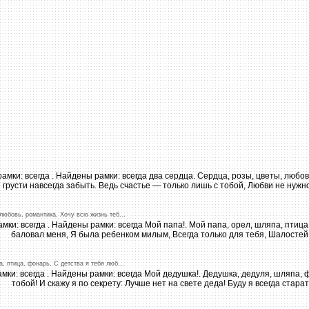
любовь,
романтика,
Хочу
всю
жизнь
теб
...
а,
птица,
фонарь,
С
детства
я
тебя
люб
...
!