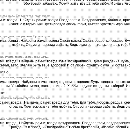
ю
нтика,
розы,
Скучаю
очень,
если
нет
те
...
а,
праздник,
поздравляем,
Пусть
в
душе
...
це,
бумага,
газеты,
цветы,
розы,
Хочу
...
вляю
а,
праздник,
поздравления,
родня,
родс
...
ния
активным
озорным,
Чуточку
послушным,
...
рдца,
сердечки,
розы,
букет,
золотая
в...