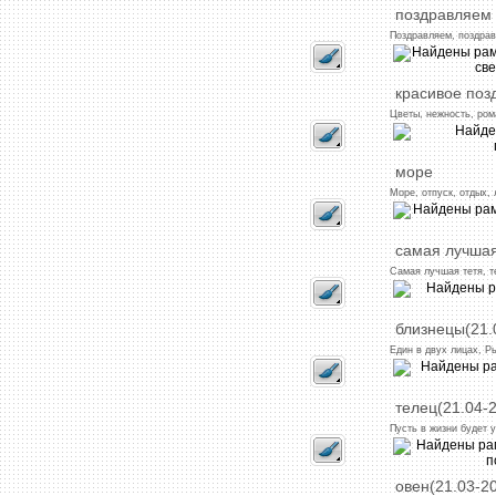
поздравляем
Поздравляем,
поздрав
красивое
поз
Цветы,
нежность,
ром
море
Море,
отпуск,
отдых,
самая
лучша
Самая
лучшая
тетя,
т
близнецы(21.
Един
в
двух
лицах,
Р
телец(21.04-2
Пусть
в
жизни
будет
овен(21.03-20