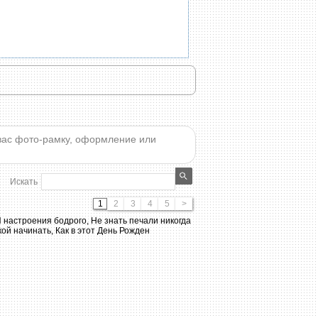
вас фото-рамку, оформление или
Искать
1
2
3
4
5
>