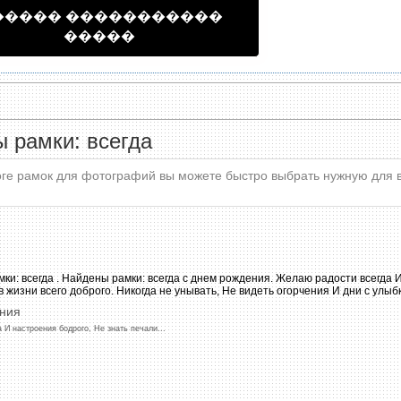
����� �����������
�����
 рамки: всегда
оге рамок для фотографий вы можете быстро выбрать нужную для 
ния
а
И
настроения
бодрого,
Не
знать
печали
...