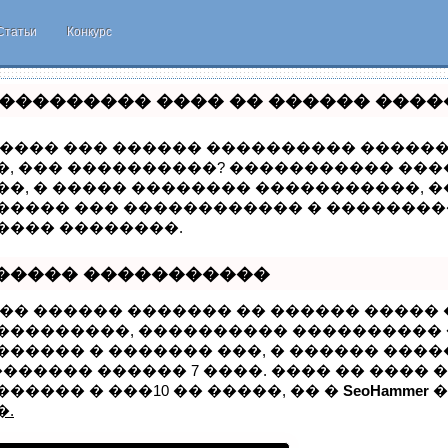
Статьи
Конкурс
���������� ���� �� ������ ����
���� ��� ������ ���������� �������
, ��� ����������? ����������� ����
��, � ����� �������� �����������, 
����� ��� ������������ � ��������
���� ��������.
����� �����������
�� ������ ������� �� ������ ����� 
���������, ���������� ����������
������ � ������� ���, � ������ ���
������� ������ 7 ����. ���� �� ���� 
����� � ���10 �� �����, �� �
SeoHammer
�
�.