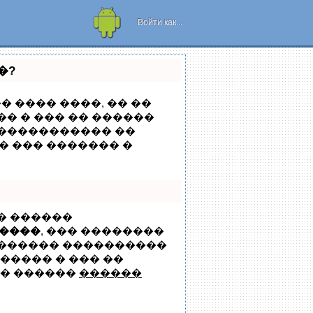
Рамки для
телефона или
Войти как...
планшета!
�?
 ���� ����, �� ��
� � ��� �� ������
������������ ��
� ��� ������� �
� ������
����
, ��� ��������
������� ����������
������ � ��� ��
� ������
������