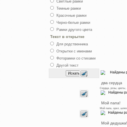
Светлые рамки
Темные рамки
Красочные рамки
Черно-белые рамки
Рамки другого цвета
Текст в открытке
Для родственника
Открытки с именами
Фоторамки со стихами
Другой текст
два
сердца
Сердца,
розы,
цветы,
Мой
папа!
Мой
папа,
орел,
шляп
Мой
дедушка