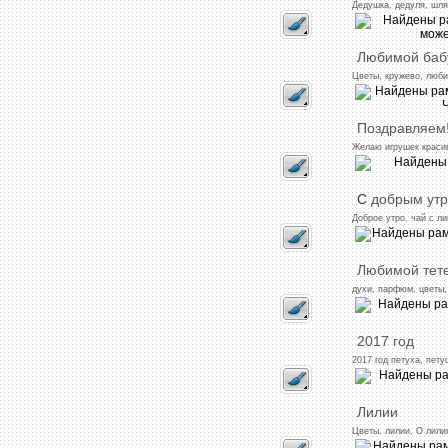
Дедушка,
дедуля,
шля
Любимой
баб
Цветы,
кружево,
люби
Поздравляем
Желаю
игрушек
краси
С
добрым
ут
Доброе
утро,
чай
с
ли
Любимой
тет
духи,
парфюм,
цветы,
2017
год
2017
год
петуха,
пету
Лилии
Цветы,
лилии,
О
лили