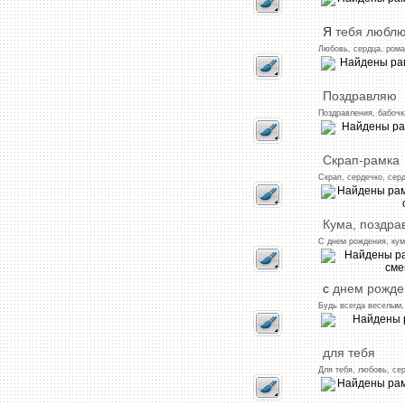
Я
тебя
любл
Любовь,
сердца,
рома
Поздравляю
Поздравления,
бабочк
Скрап-рамка
Скрап,
сердечко,
серд
Кума,
поздра
С
днем
рождения,
кум
с
днем
рожде
Будь
всегда
веселым,
для
тебя
Для
тебя,
любовь,
се