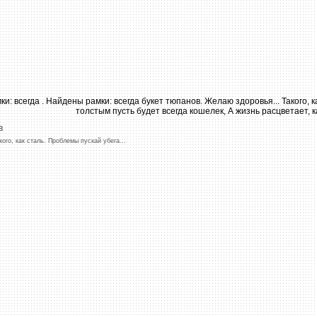
в
кого,
как
сталь.
Проблемы
пускай
убега
...