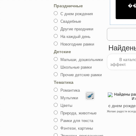
�
Праздничные
С днем рождения
Свадебные
Другие праздники
На каждый день
Новогодние рамки
Найдены
Детские
В катал
Малыши, дошкольники
эффект.
Школьные рамки
Прочие детские рамки
Тематика
Романтика
Мультики
с
днем
рожде
Цветы
Желаю
радости
всегд
Природа, животные
Рамки для текста
Фэнтези, картины
Этикетки, приглашения