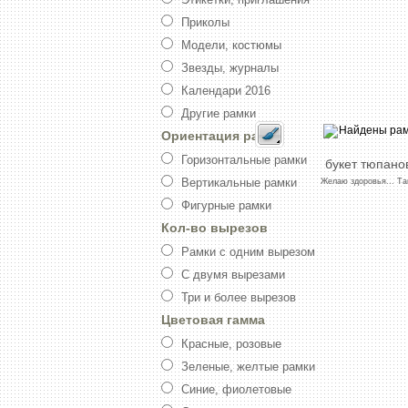
Приколы
Модели, костюмы
Звезды, журналы
Календари 2016
Другие рамки
Ориентация рамки
Горизонтальные рамки
букет
тюпано
Вертикальные рамки
Желаю
здоровья...
Та
Фигурные рамки
Кол-во вырезов
Рамки с одним вырезом
С двумя вырезами
Три и более вырезов
Цветовая гамма
Красные, розовые
Зеленые, желтые рамки
Синие, фиолетовые