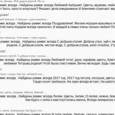
па,
фонарь,
Мой
дедуля
дорогой,
Мы
го
...
ушке!
мой
бабушке,
У
бабушки
-
руки
волшебны
...
!
вых
побольше,
Чтоб
мама
с
тобою
играла
...
ром!
моном
и
мятой,
С
добрым
утром,
солныш
...
е!
букет,
стразы,
блестки,
любимой
тете,
...
шок,
цветы,
ландыши,
бабочка,
Важный
...
я,
нежна,
благоуханна,
Как
будто
сотк
...