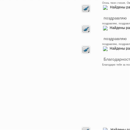
Огонь
твоя
стихия,
Ов
поздравляю
поздравляю,
поздравл
поздравляю
поздравляю,
поздравл
Благодарност
Благодарю
тебя
за
по