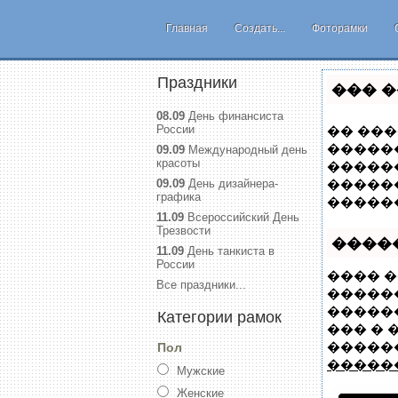
Главная
Создать...
Фоторамки
Праздники
��� 
08.09
День финансиста
России
�� ���
������
09.09
Международный день
красоты
�����
09.09
День дизайнера-
�����
графика
�����
11.09
Всероссийский День
Трезвости
����
11.09
День танкиста в
России
���� �
Все праздники...
�����
�����
Категории рамок
��� � 
������
Пол
�����
Мужские
Женские