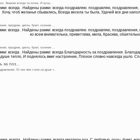
ен,
Энергии
всегда
ты
полон,
И
лучш
...
ения,
праздник,
цветы,
букет,
осенние
...
ения,
праздник,
цветы,
букет,
осенние
...
ь
за
поз
...
здравления,
От
них
мне
стало
на
душе
т...