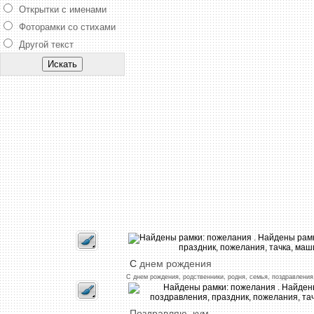
Открытки с именами
Фоторамки со стихами
Другой текст
С
днем
рождения
С
днем
рождения,
родственники,
родня,
семья,
поздравления
Поздравляю,
кум