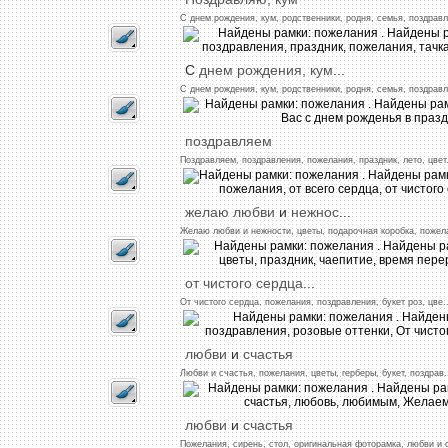
С
днем
рождения,
кум,
родственники,
родня,
семья,
поздравл
С
днем
рождения,
кум
...
С
днем
рождения,
кум,
родственники,
родня,
семья,
поздравл
поздравляем
Поздравляем,
поздравления,
пожелания,
праздник,
лето,
цвет
желаю
любви
и
нежнос
...
Желаю
любви
и
нежности,
цветы,
подарочная
коробка,
пожел
от
чистого
сердца
...
От
чистого
сердца,
пожелания,
поздравления,
букет
роз,
цве
.
любви
и
счастья
Любви
и
счастья,
пожелания,
цветы,
герберы,
букет,
поздрав
.
любви
и
счастья
Пожелания,
сирень,
стол,
оригинальная
фоторамка,
любви
и с