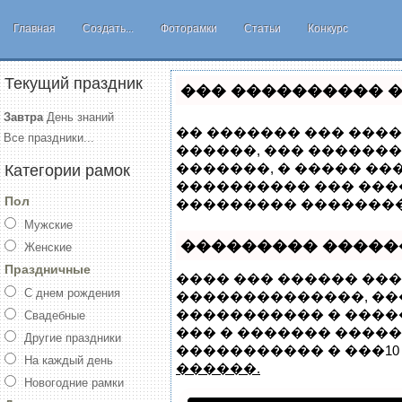
Главная
Создать...
Фоторамки
Статьи
Конкурс
Текущий праздник
��� ���������� �
Завтра
День знаний
�� ������� ��� ����
Все праздники...
������, ��� �������
�������, � ����� �
Категории рамок
���������� ��� ���
Пол
��������� ��������
Мужские
��������� �����
Женские
Праздничные
���� ��� ������ ���
С днем рождения
��������������, �
����������� � ����
Свадебные
��� � ������� ������
Другие праздники
����������� � ���10 
На каждый день
������.
Новогодние рамки