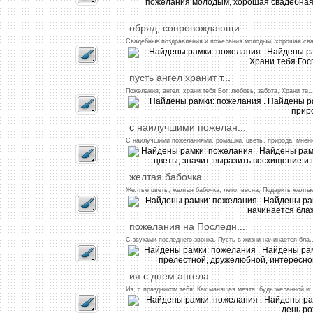
обряд,
сопровождающи
...
Свадебные
поздравления
и
пожелания
молодым,
хорошая
св
пусть
ангел
хранит
т...
Пожелания,
ангел,
храни
тебя
Бог,
любовь,
забота,
Храни
те
..
с
наилучшими
пожелан
...
С
наилучшими
пожеланиями,
ромашки,
цветы,
природа,
мнен
желтая
бабочка
Желтые
цветы,
желтая
бабочка,
лето,
весна,
Подарить
желты
пожелания
на
Последн
...
С
звуками
последнего
звонка.
Пусть
в
жизни
начинается
бла
.
ия
с
днем
ангела
Ия,
с
праздником
тебя!
Как
манящая
мечта,
будь
желанной
и .