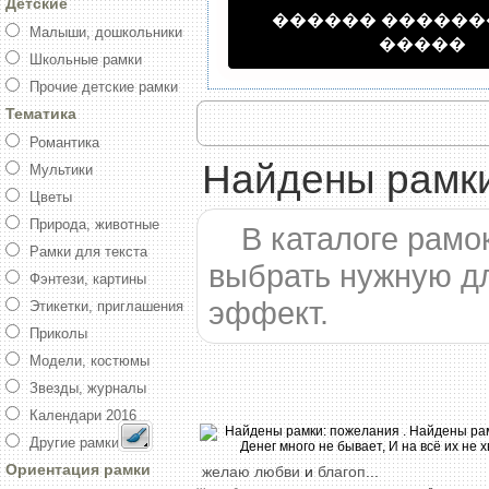
Детские
������ �����
Малыши, дошкольники
�����
Школьные рамки
Прочие детские рамки
Тематика
Романтика
Найдены рамки
Мультики
Цветы
Природа, животные
В каталоге рамо
Рамки для текста
выбрать нужную д
Фэнтези, картины
эффект.
Этикетки, приглашения
Приколы
Модели, костюмы
Звезды, журналы
Календари 2016
Другие рамки
Ориентация рамки
желаю
любви
и
благоп
...