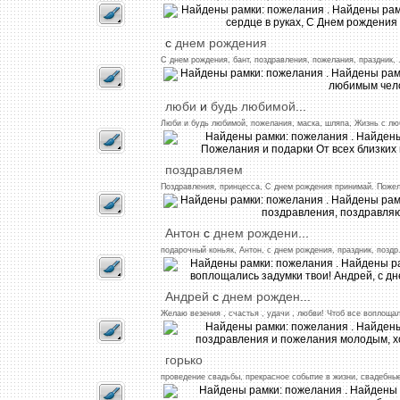
с
днем
рождения
С
днем
рождения,
бант,
поздравления,
пожелания,
праздник,
.
люби
и
будь
любимой
...
Люби
и
будь
любимой,
пожелания,
маска,
шляпа,
Жизнь
с
лю
поздравляем
Поздравления,
принцесса,
С
днем
рождения
принимай.
Поже
Антон
с
днем
рождени
...
подарочный
коньяк,
Антон,
с
днем
рождения,
праздник,
поздр
Андрей
с
днем
рожден
...
Желаю
везения
,
счастья
,
удачи
,
любви!
Чтоб
все
воплоща
горько
проведение
свадьбы,
прекрасное
событие
в
жизни,
свадебны