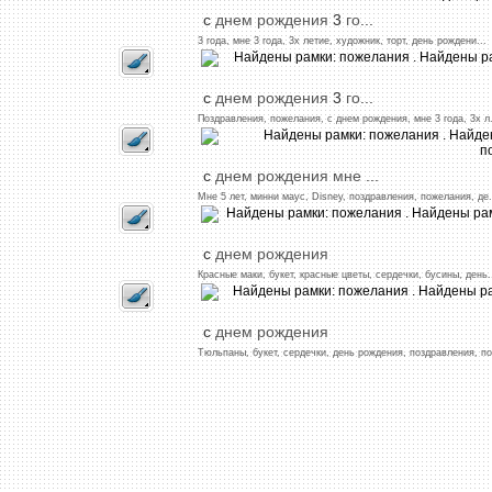
с
днем
рождения
3
го
...
3
года,
мне
3
года,
3х
летие,
художник,
торт,
день
рождени
...
с
днем
рождения
3
го
...
Поздравления,
пожелания,
с
днем
рождения,
мне
3
года,
3х л.
с
днем
рождения
мне
...
Мне
5
лет,
минни
маус,
Disney,
поздравления,
пожелания,
де
.
с
днем
рождения
Красные
маки,
букет,
красные
цветы,
сердечки,
бусины,
день
.
с
днем
рождения
Тюльпаны,
букет,
сердечки,
день
рождения,
поздравления,
по