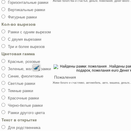
Желаю
богатства
и
счастья,
деньги,
пожелания,
Денег
много
.
Горизонтальные рамки
Вертикальные рамки
Фигурные рамки
Кол-во вырезов
Рамки с одним вырезом
С двумя вырезами
Три и более вырезов
Цветовая гамма
Красные, розовые
Зеленые, желтые рамки
Синие, фиолетовые
Пожаления
Живи
богато
и
счастливо,
автомобиль,
авто,
машина,
деньги,
.
Светлые рамки
Темные рамки
Красочные рамки
Черно-белые рамки
Рамки другого цвета
Текст в открытке
Для родственника