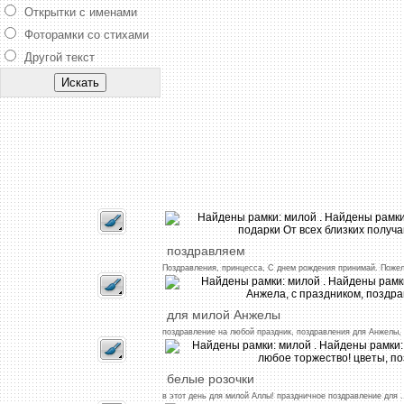
Открытки с именами
Фоторамки со стихами
Другой текст
поздравляем
Поздравления,
принцесса,
С
днем
рождения
принимай.
Поже
для
милой
Анжелы
поздравление
на
любой
праздник,
поздравления
для
Анжелы,
белые
розочки
в
этот
день
для
милой
Аллы!
праздничное
поздравление
для
.