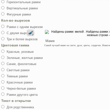
Горизонтальные рамки
Вертикальные рамки
Фигурные рамки
Кол-во вырезов
Рамки с одним вырезом
С двумя вырезами
Три и более вырезов
Маме
Цветовая гамма
Самой
лучшей
маме
на
свете,
духи,
цветы,
сердечки,
Мамоч
Красные, розовые
Зеленые, желтые рамки
Синие, фиолетовые
Светлые рамки
Темные рамки
Красочные рамки
Черно-белые рамки
Рамки другого цвета
Текст в открытке
Для родственника