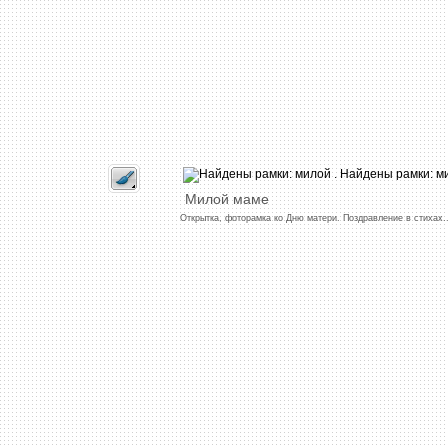
Милой
маме
Открытка,
фоторамка
ко
Дню
матери.
Поздравление
в
стихах.