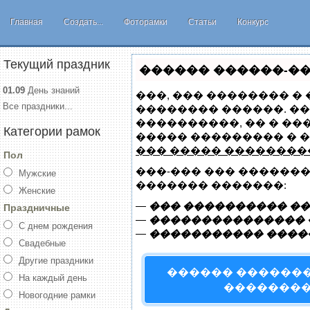
Главная
Создать...
Фоторамки
Статьи
Конкурс
Текущий праздник
������ ������-���
01.09
День знаний
���, ��� �������� �
Все праздники...
�������� ������. ��
����������, �� � ��
Категории рамок
����� ��������� � 
��� ����� �������
Пол
���-��� ��� ������
Мужские
������� �������:
Женские
—
��� ���������� ��
Праздничные
—
��������������� �
С днем рождения
—
����������� ����
Свадебные
Другие праздники
������ ������
На каждый день
�������
Новогодние рамки