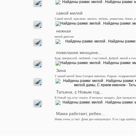
самой
милой
Самой
милой,
красивая,
милота,
любовь,
романтика,
бокал,
р.
нежная
милой
девочке
пожелание
женщине
...
Будь
прекрасной,
любимой,
счастливой,
Доброй,
милой
и
оче
Зина
У
нашей
милой
Зины
Сегодня
именины.
Родная,
поздравляем!
Татьяна,
с
Новым
год
...
В
Новый
год
хочу
сказать
И
желанье
загадать,
Для
прекрасно
Мама
работает,
ребен
...
Мама
очень
устает.
Дома
дел
невпроворот.
Я
из
сада
прибегу