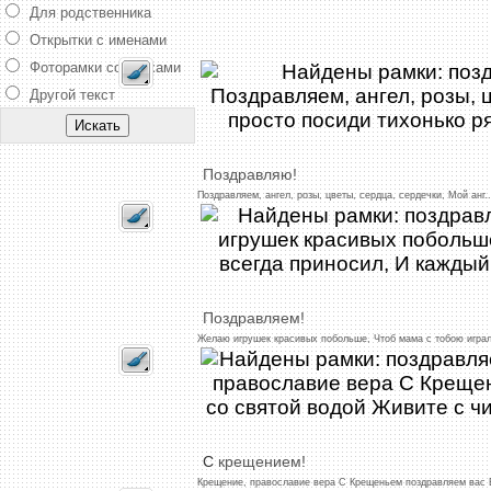
Для родственника
Открытки с именами
Фоторамки со стихами
Другой текст
Поздравляю!
Поздравляем,
ангел,
розы,
цветы,
сердца,
сердечки,
Мой
анг
..
Поздравляем!
Желаю
игрушек
красивых
побольше,
Чтоб
мама
с
тобою
игра
С
крещением!
Крещение,
православие
вера
С
Крещеньем
поздравляем
вас