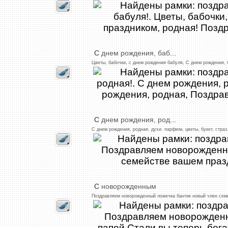
С
днем
рождения,
баб
...
Цветы,
бабочки,
с
днем
рождения
бабуля,
С
днем
рождения,
б
С
днем
рождения,
род
...
С
днем
рождения,
родная,
духи.
парфюм,
цветы,
букет,
страз
С
новорожденным
Поздравляем
новорожденный
ложечка
бантик
новый
член
сем