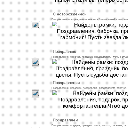
С
новорожденной
Поздравляем
новорожденная
ложечка
бантик
новый
член
сем
Поздравляю
Поздравления,
бабочка,
праздник,
поздравляем,
Пусть
в
душ
Поздравления
Поздравления,
праздник,
поздравляю,
поздравляем,
бабочка,
Поздравляем
Поздравления,
подарок,
праздник,
часы,
золото,
роскошь,
цв
.