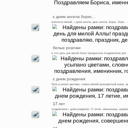
с
днем
ангела
борис
...
ангелочек
милый,
с
днем
ангела,
день
ангела,
Борис,
Боря,
..
белые
розочки
в
этот
день
для
милой
Аллы!
праздничное
поздравление
для
.
с
днем
рождения
Поле
усыпано
цветами,
словно
мягкий
разноцветный
ковер,
д
17
лет
поздравляем
с
днем
рождения,
17
летие,
именинница,
шарики