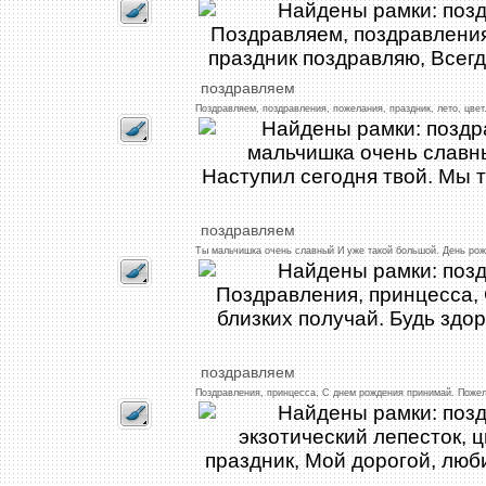
поздравляем
Поздравляем,
поздравления,
пожелания,
праздник,
лето,
цвет
поздравляем
Ты
мальчишка
очень
славный
И
уже
такой
большой.
День
рож
поздравляем
Поздравления,
принцесса,
С
днем
рождения
принимай.
Поже