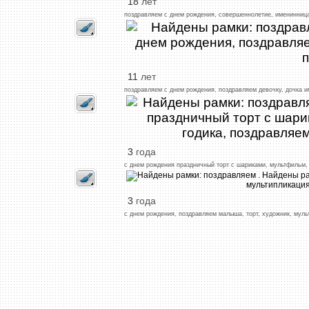
18
лет
поздравляем
с
днем
рождения,
совершеннолетие,
именинниц
11
лет
поздравляем
с
днем
рождения,
поздравляем
девочку,
дочка
и
3
года
с
днем
рождения
праздничный
торт
с
шариками,
мультфильм,
3
года
с
днем
рождения,
поздравляем
малыша,
торт,
художник,
муль