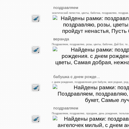
поздравляем
экзотический
лепесток,
цветы,
бабочка,
поздравляю,
поздрав
.
веранда
Поздравляем,
поздравляю,
розы,
цветы,
бабочки,
Дай
Бог,
те
.
бабушка
с
днем
рожде
...
с
днем
рождения,
поздравления
для
бабули,
моя
родная,
род
.
поздравляем
Поздравляем,
поздравляю,
праздник,
день
рождения,
тюльпа