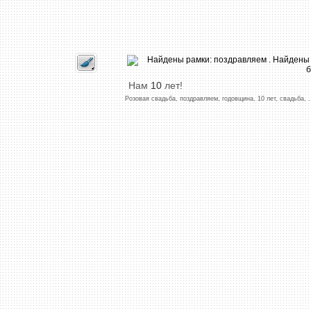
Нам
10
лет!
Розовая
свадьба,
поздравляем,
годовщина,
10
лет,
свадьба,
.