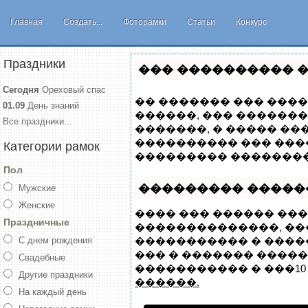
Главная
Создать...
Фоторамки
Статьи
Конкурс
Праздники
��� ���������� �
Сегодня
Ореховый спас
�� ������� ��� ����
01.09
День знаний
������, ��� �������
Все праздники...
�������, � ����� �
���������� ��� ���
Категории рамок
��������� ��������
Пол
��������� �����
Мужские
Женские
���� ��� ������ ���
Праздничные
��������������, �
С днем рождения
����������� � ����
��� � ������� ������
Свадебные
����������� � ���10 
Другие праздники
������.
На каждый день