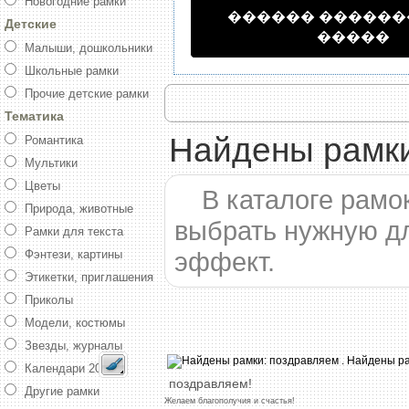
Новогодние рамки
������ �����
Детские
�����
Малыши, дошкольники
Школьные рамки
Прочие детские рамки
Тематика
Найдены рамки
Романтика
Мультики
Цветы
В каталоге рамо
Природа, животные
выбрать нужную д
Рамки для текста
эффект.
Фэнтези, картины
Этикетки, приглашения
Приколы
Модели, костюмы
Звезды, журналы
Календари 2016
поздравляем!
Другие рамки
Желаем
благополучия
и
счастья!