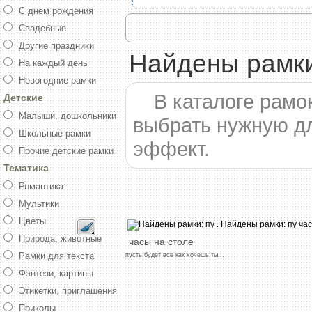
С днем рождения
Свадебные
Другие праздники
Найдены рамки
На каждый день
Новогодние рамки
В каталоге рамо
Детские
Малыши, дошкольники
выбрать нужную д
Школьные рамки
эффект.
Прочие детские рамки
Тематика
Романтика
Мультики
Цветы
Природа, животные
часы
на
столе
Рамки для текста
пусть
будет
все
как
хочешь
ты...
Фэнтези, картины
Этикетки, приглашения
Приколы