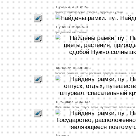
пусть
эта
птичка
принесет
благополучие,
счастья
,
здоровья
и
удачи!
пучина
морская
праздничное
настроение
колоски
пшеницы
Колоски,
ромашки,
цветы,
растения,
природа,
пшеница,
У
пш
в
жарких
странах
Море,
пляж,
песок,
отпуск,
отдых,
путешествие,
песочный
за
.
Египет