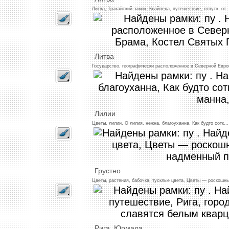
Литва,
Тракайский
замок,
Клайпеда,
путешествие,
отпуск,
от
..
Литва
Государство,
географически
расположенное
в
Северной
Евро
Лилии
Цветы,
лилии,
О
лилия,
нежна,
благоуханна,
Как
будто
сотк
...
Грустно
Цветы,
растения,
бабочка,
тусклые
цвета,
Цветы
—
роскошн
Рига,
Юрмала