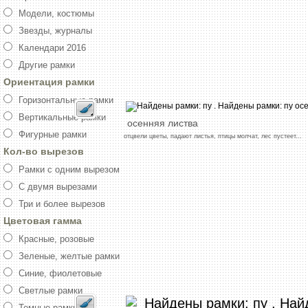
Модели, костюмы
Звезды, журналы
Календари 2016
Другие рамки
Ориентация рамки
Горизонтальные рамки
Вертикальные рамки
осенняя
листва
Фигурные рамки
отцвели
цветы,
падают
листья,
птицы
молчат,
лес
пустеет
...
Кол-во вырезов
Рамки с одним вырезом
С двумя вырезами
Три и более вырезов
Цветовая гамма
Красные, розовые
Зеленые, желтые рамки
Синие, фиолетовые
Светлые рамки
Темные рамки