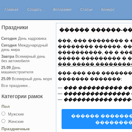
Главная
Создать...
Фоторамки
Статьи
Конкурс
Праздники
������ ������-���
Сегодня
День кадровика
���, ��� �������� �
Сегодня
Международный
�������� ������. ��
день мира
����������, �� � ��
Завтра
Всемирный день
����� ��������� � 
без автомобиля
��� ����� �������
25.09
День
машиностроителя
���-��� ��� ������
������� �������:
25.09
Всемирный день моря
Все праздники...
—
��� ���������� ��
—
��������������� �
Категории рамок
—
����������� ����
Пол
Мужские
������ ������
Женские
�������
Праздничные