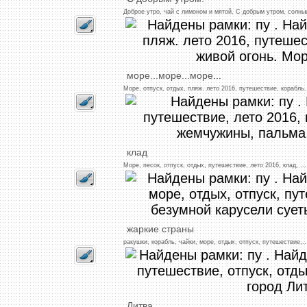
Доброе
утро,
чай
с
лимоном
и
мятой,
С
добрым
утром,
солны
море...море...море
...
Море,
отпуск,
отдых,
пляж.
лето
2016,
путешествие,
корабль
.
клад
Море,
песок,
отпуск,
отдых,
путешествие,
лето
2016,
клад,
...
жаркие
страны
ракушки,
корабль,
чайки,
море,
отдых,
отпуск,
путешествие,
..
Литва