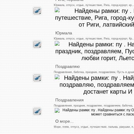
Юрмала,
отпуск,
отдых,
путешествие,
Рига,
город-курорт,
кр
..
Юрмала
Юрмала,
отпуск,
отдых,
путешествие,
Рига,
город-курорт,
Кр
..
Поздравляю
Поздравления,
бабочка,
праздник,
поздравляем,
Пусть
в
душ
Поздравления
Поздравления,
праздник,
поздравляю,
поздравляем,
бабочка,
О
море...
Море,
пляж,
отпуск,
отдых,
путешествие,
пальма,
ракушки,
п.