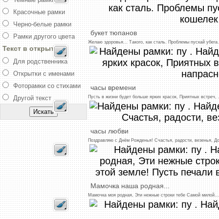
Красочные рамки
Черно-белые рамки
букет
тюпанов
Рамки другого цвета
Желаю
здоровья...
Такого,
как
сталь.
Проблемы
пускай
убега
.
Текст в открытке
Для родственника
Открытки с именами
Фоторамки со стихами
часы
времени
Пусть
в
жизни
будет
больше
ярких
красок,
Приятных
встреч,
.
Другой текст
часы
любви
Поздравляю
с
Днём
Рожденья!
Счастья,
радости,
везенья,
Д
Мамочка
наша
родная
...
Мамочка
моя
родная,
Эти
нежные
строки
тебе
Самой
милой
...