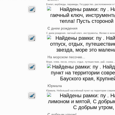
Египет,
верблюды,
пирамиды,
Государство,
расположенное
в 
С
днем
рождения
С
днем
рождения,
гаечный
ключ,
инструменты,
Желаю
в
жизн
На
морском
песочке
...
Море,
пляж,
песок,
отпуск,
отдых,
путешествие,
рай,
сказка
..
Юрмала
Юрмала,
Небольшой
населённый
пункт
на
территории
соврем
С
добрым
утром!