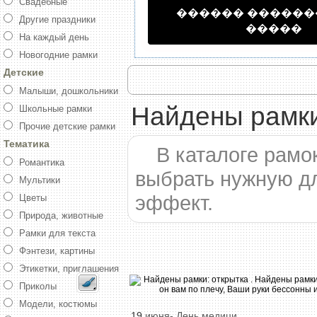
Свадебные
������ �����
Другие праздники
�����
На каждый день
Новогодние рамки
Детские
Малыши, дошкольники
Найдены рамки
Школьные рамки
Прочие детские рамки
Тематика
В каталоге рамо
Романтика
выбрать нужную д
Мультики
эффект.
Цветы
Природа, животные
Рамки для текста
Фэнтези, картины
Этикетки, приглашения
Приколы
Модели, костюмы
19
июня-
День
медици
...