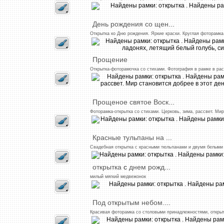
День
рождения
со
щен
...
Открытка
ко
Дню
рождения.
Яркие
краски.
Круглая
фоторамка
Прощение
Открытка-фоторамочка
со
стихами.
Фотография
в
рамке
в
рас
Прощеное
святое
Воск
...
Фоторамка-открытка
со
стихами.
Церковь,
зима,
рассвет.
Мир
Красные
тульпаны
на
...
Свадебная
открытка
с
красными
тюльпанами
и
двумя
белыми
открытка
с
днем
рожд
...
милый
мягкий
медвежонок
Под
открытым
небом.
...
Красивая
фоторамка
со
столовыми
принадлежностями,
откры