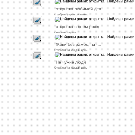
открытка
любимой
дев
...
с
добрым
утром
солнышко
открытка
с
днем
рожд
...
смешные
шарики
Живи
без
рамок,
ты
-...
Открытка
на
каждый
день.
Не
чужие
люди
Открытка
на
каждый
день