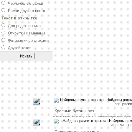
Черно-белые рамки
Рамки другого цвета
Текст в открытке
Для родственника
Открытки с именами
Фоторамки со стихами
Другой текст
Красные
бутоны
роз
...
акварельного
ретро
могут
стать
отличными
открытками,
букет
.
Первоапрельские
минь
...