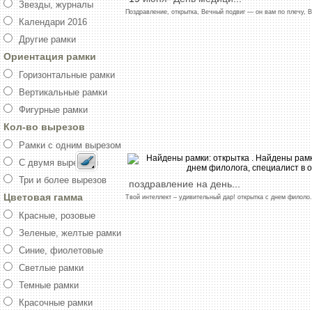
Звезды, журналы
Поздравление,
открытка,
Вечный
подвиг
—
он
вам
по
плечу,
В.
Календари 2016
Другие рамки
Ориентация рамки
Горизонтальные рамки
Вертикальные рамки
Фигурные рамки
Кол-во вырезов
Рамки с одним вырезом
С двумя вырезами
Три и более вырезов
поздравление
на
день
...
Цветовая гамма
Твой
интеллект
–
удивительный
дар!
открытка
с
днем
филоло
.
Красные, розовые
Зеленые, желтые рамки
Синие, фиолетовые
Светлые рамки
Темные рамки
Красочные рамки