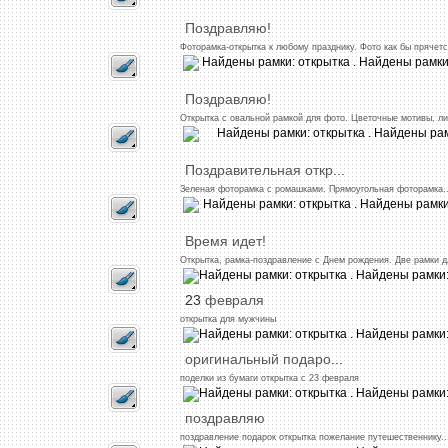
Поздравляю!
Фоторамка-открытка
к
любому
празднику.
Фото
как
бы
прячетс
Поздравляю!
Открытка
с
овальной
рамкой
для
фото.
Цветочные
мотивы,
ли
Поздравительная
откр
...
Зеленая
фоторамка
с
ромашками.
Прямоугольная
фоторамка.
Время
идет!
Открытка,
рамка-поздравление
с
Днем
рождения.
Две
рамки
д
23
февраля
открытка
для
мужчины
оригинальный
подаро
...
поделки
из
бумаги
открытка
с 23
февраля
поздравляю
поздравление
подарок
открытка
пожелание
путешественнику
..