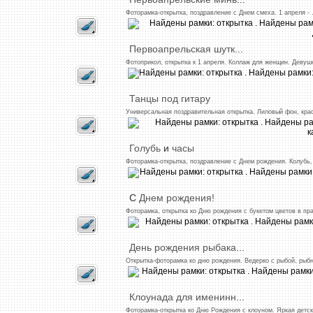
Фоторамка-открытка,
поздравление
с
Днем
смеха.
1
апреля
- .
Первоапрельская
шутк
...
Фотоприкол,
открытка
к 1
апреля.
Коллаж
для
женщин.
Девуш
Танцы
под
гитару
Универсальная
поздравительная
открытка.
Лиловый
фон,
кра
Голубь
и
часы
Фоторамка-открытка,
поздравление
с
Днем
рождения.
Колубь,
С
Днем
рождения!
Фоторамка,
открытка
ко
Дню
рождения
с
букетом
цветов
в
пр
День
рождения
рыбака
...
Открытка-фоторамка
ко
дню
рождения.
Ведерко
с
рыбой,
рыб
Клоунада
для
именинн
...
Фоторамка-открытка
ко
Дню
Рождения
с
клоуном.
Яркая
детс