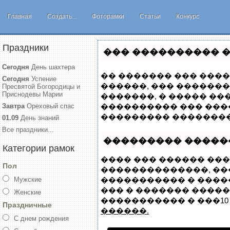
Главная
Создать...
Фоторамки
Статьи
Конкурс
Праздники
��� ���������� �
Сегодня
День шахтера
�� ������� ��� ����
Сегодня
Успение
������, ��� �������
Пресвятой Богородицы и
Приснодевы Марии
�������, � ����� �
Завтра
Ореховый спас
���������� ��� ���
��������� ��������
01.09
День знаний
Все праздники...
��������� �����
Категории рамок
���� ��� ������ ���
Пол
��������������, �
Мужские
����������� � ����
��� � ������� ������
Женские
����������� � ���10 
Праздничные
������.
С днем рождения